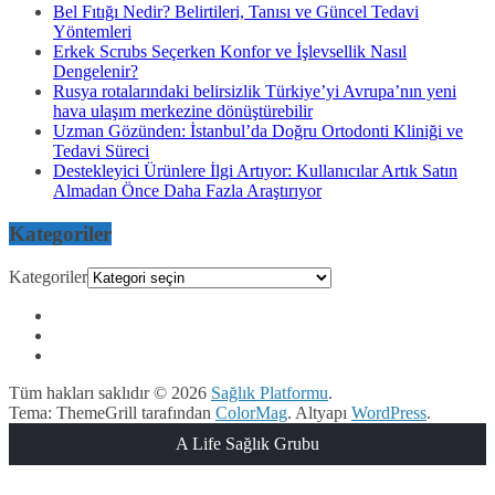
Bel Fıtığı Nedir? Belirtileri, Tanısı ve Güncel Tedavi
Yöntemleri
Erkek Scrubs Seçerken Konfor ve İşlevsellik Nasıl
Dengelenir?
Rusya rotalarındaki belirsizlik Türkiye’yi Avrupa’nın yeni
hava ulaşım merkezine dönüştürebilir
Uzman Gözünden: İstanbul’da Doğru Ortodonti Kliniği ve
Tedavi Süreci
Destekleyici Ürünlere İlgi Artıyor: Kullanıcılar Artık Satın
Almadan Önce Daha Fazla Araştırıyor
Kategoriler
Kategoriler
Tüm hakları saklıdır © 2026
Sağlık Platformu
.
Tema: ThemeGrill tarafından
ColorMag
. Altyapı
WordPress
.
A Life Sağlık Grubu