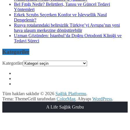
Bel Fıtığı Nedir? Belirtileri, Tanısı ve Güncel Tedavi
Yöntemleri
Erkek Scrubs Seçerken Konfor ve İşlevsellik Nasıl
Dengelenir?
Rusya rotalarındaki belirsizlik Türkiye’yi Avrupa’nın yeni
hava ulaşım merkezine dönüştürebilir
Uzman Gözünden: İstanbul’da Doğru Ortodonti Kliniği ve
Tedavi Süreci
Kategoriler
Kategoriler
Tüm hakları saklıdır © 2026
Sağlık Platformu
.
Tema: ThemeGrill tarafından
ColorMag
. Altyapı
WordPress
.
A Life Sağlık Grubu