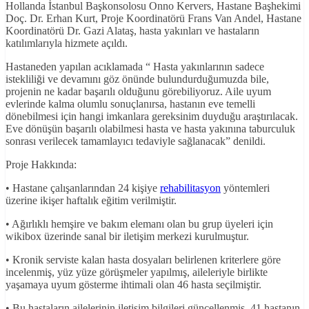
Hollanda İstanbul Başkonsolosu Onno Kervers, Hastane Başhekimi
Doç. Dr. Erhan Kurt, Proje Koordinatörü Frans Van Andel, Hastane
Koordinatörü Dr. Gazi Alataş, hasta yakınları ve hastaların
katılımlarıyla hizmete açıldı.
Hastaneden yapılan acıklamada “ Hasta yakınlarının sadece
istekliliği ve devamını göz önünde bulundurduğumuzda bile,
projenin ne kadar başarılı olduğunu görebiliyoruz. Aile uyum
evlerinde kalma olumlu sonuçlanırsa, hastanın eve temelli
dönebilmesi için hangi imkanlara gereksinim duyduğu araştırılacak.
Eve dönüşün başarılı olabilmesi hasta ve hasta yakınına taburculuk
sonrası verilecek tamamlayıcı tedaviyle sağlanacak” denildi.
Proje Hakkında:
• Hastane çalışanlarından 24 kişiye
rehabilitasyon
yöntemleri
üzerine ikişer haftalık eğitim verilmiştir.
• Ağırlıklı hemşire ve bakım elemanı olan bu grup üyeleri için
wikibox üzerinde sanal bir iletişim merkezi kurulmuştur.
• Kronik serviste kalan hasta dosyaları belirlenen kriterlere göre
incelenmiş, yüz yüze görüşmeler yapılmış, aileleriyle birlikte
yaşamaya uyum gösterme ihtimali olan 46 hasta seçilmiştir.
• Bu hastaların ailelerinin iletişim bilgileri güncellenmiş, 41 hastanın