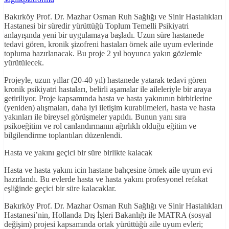
Bakırköy Prof. Dr. Mazhar Osman Ruh Sağlığı ve Sinir Hastalıkları
Hastanesi bir süredir yürüttüğü Toplum Temelli Psikiyatri
anlayışında yeni bir uygulamaya başladı. Uzun süre hastanede
tedavi gören, kronik şizofreni hastaları örnek aile uyum evlerinde
topluma hazırlanacak. Bu proje 2 yıl boyunca yakın gözlemle
yürütülecek.
Projeyle, uzun yıllar (20-40 yıl) hastanede yatarak tedavi gören
kronik psikiyatri hastaları, belirli aşamalar ile aileleriyle bir araya
getiriliyor. Proje kapsamında hasta ve hasta yakınının birbirlerine
(yeniden) alışmaları, daha iyi iletişim kurabilmeleri, hasta ve hasta
yakınları ile bireysel görüşmeler yapıldı. Bunun yanı sıra
psikoeğitim ve rol canlandırmanın ağırlıklı olduğu eğitim ve
bilgilendirme toplantıları düzenlendi.
Hasta ve yakını geçici bir süre birlikte kalacak
Hasta ve hasta yakını icin hastane bahçesine örnek aile uyum evi
hazırlandı. Bu evlerde hasta ve hasta yakını profesyonel refakat
eşliğinde geçici bir süre kalacaklar.
Bakırköy Prof. Dr. Mazhar Osman Ruh Sağlığı ve Sinir Hastalıkları
Hastanesi’nin, Hollanda Dış İşleri Bakanlığı ile MATRA (sosyal
değişim) projesi kapsamında ortak yürüttüğü aile uyum evleri;