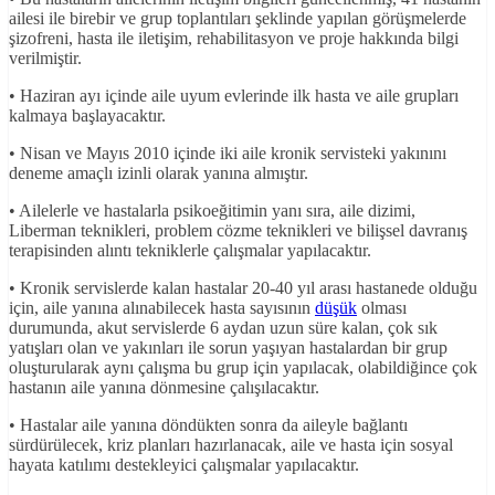
ailesi ile birebir ve grup toplantıları şeklinde yapılan görüşmelerde
şizofreni, hasta ile iletişim, rehabilitasyon ve proje hakkında bilgi
verilmiştir.
• Haziran ayı içinde aile uyum evlerinde ilk hasta ve aile grupları
kalmaya başlayacaktır.
• Nisan ve Mayıs 2010 içinde iki aile kronik servisteki yakınını
deneme amaçlı izinli olarak yanına almıştır.
• Ailelerle ve hastalarla psikoeğitimin yanı sıra, aile dizimi,
Liberman teknikleri, problem cözme teknikleri ve bilişsel davranış
terapisinden alıntı tekniklerle çalışmalar yapılacaktır.
• Kronik servislerde kalan hastalar 20-40 yıl arası hastanede olduğu
için, aile yanına alınabilecek hasta sayısının
düşük
olması
durumunda, akut servislerde 6 aydan uzun süre kalan, çok sık
yatışları olan ve yakınları ile sorun yaşıyan hastalardan bir grup
oluşturularak aynı çalışma bu grup için yapılacak, olabildiğince çok
hastanın aile yanına dönmesine çalışılacaktır.
• Hastalar aile yanına döndükten sonra da aileyle bağlantı
sürdürülecek, kriz planları hazırlanacak, aile ve hasta için sosyal
hayata katılımı destekleyici çalışmalar yapılacaktır.