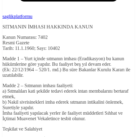
saglikplatformu
SITMANIN İMHASI HAKKINDA KANUN
Kanun Numarası: 7402
Resmi Gazete
Tarih: 11.1.1960; Sayı: 10402
Madde 1 – Yurt içinde sıtmanın imhası (Eradikasyon) bu kanun
hükümlerine göre yapılır. Bu faaliyet beş yıl devam eder.
(Ek: 22/12/1964 – 520/1. md.) Bu süre Bakanlar Kurulu Kararı ile
uzatılabilir.
Madde 2 – Sıtmanın imhası faaliyeti:
a) Sıtmalıları kati şekilde tedavi ederek intan membalarını bertaraf
etmek,
b) Nakil sivrisinekleri imha ederek sıtmanın intikalini önlemek,
Suretiyle yapılır.
İmha faaliyeti yapılacak yerler ile faaliyet müddetleri Sıhhat ve
İçtimai Muavenet Vekaletince tesbit olunur.
Teşkilat ve Salahiyet