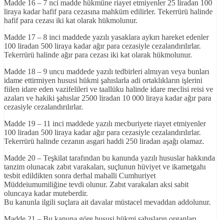
Madde 16 – 7 nci madde hükmüne riayet etmiyenler 25 liradan 100
liraya kadar hafif para cezasına mahküm edilirler. Tekerrürü halinde
hafif para cezası iki kat olarak hükmolunur.
Madde 17 – 8 inci maddede yazılı yasaklara aykırı hareket edenler
100 liradan 500 liraya kadar ağır para cezasiyle cezalandırılırlar.
Tekerrürü halinde ağır para cezası iki kat olarak hükmolunur.
Madde 18 – 9 uncu maddede yazılı tedbirleri almıyan veya bunları
idame ettirmiyen hususi hükmi şahıslarla adi ortaklıkların işlerini
fiilen idare eden vazifelileri ve taallüku halinde idare meclisi reisi ve
azaları ve hakiki şahıslar 2500 liradan 10 000 liraya kadar ağır para
cezasiyle cezalandırılırlar.
Madde 19 – 11 inci maddede yazılı mecburiyete riayet etmiyenler
100 liradan 500 liraya kadar ağır para cezasiyle cezalandırılırlar.
Tekerrürü halinde cezanın asgari haddi 250 liradan aşağı olamaz.
Madde 20 – Teşkilat tarafından bu kanunda yazılı hususlar hakkında
tanzim olunacak zabıt varakaları, suçlunun hüviyet ve ikametgahı
tesbit edildikten sonra derhal mahalli Cumhuriyet
Müddeiumumiliğine tevdi olunur. Zabıt varakaları aksi sabit
oluncaya kadar muteberdir.
Bu kanunla ilgili suçlara ait davalar müstacel mevaddan addolunur.
Madde 21 – Bu kanuna göre hususi hükmi şahısların organları