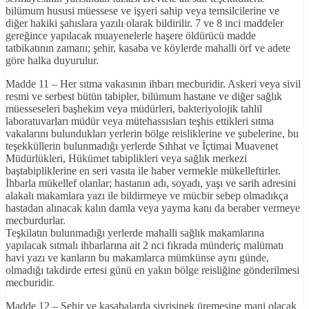
bilümum hususi müessese ve işyeri sahip veya temsilcilerine ve
diğer hakiki şahıslara yazılı olarak bildirilir. 7 ve 8 inci maddeler
gereğince yapılacak muayenelerle haşere öldürücü madde
tatbikatının zamanı; şehir, kasaba ve köylerde mahalli örf ve adete
göre halka duyurulur.
Madde 11 – Her sıtma vakasının ihbarı mecburidir. Askeri veya sivil
resmi ve serbest bütün tabipler, bilümum hastane ve diğer sağlık
müesseseleri başhekim veya müdürleri, bakteriyolojik tahlil
laboratuvarları müdür veya mütehassısları teşhis ettikleri sıtma
vakalarını bulundukları yerlerin bölge reisliklerine ve şubelerine, bu
teşekküllerin bulunmadığı yerlerde Sıhhat ve İçtimai Muavenet
Müdürlükleri, Hükümet tabiplikleri veya sağlık merkezi
baştabipliklerine en seri vasıta ile haber vermekle mükelleftirler.
İhbarla mükellef olanlar; hastanın adı, soyadı, yaşı ve sarih adresini
alakalı makamlara yazı ile bildirmeye ve mücbir sebep olmadıkça
hastadan alınacak kalın damla veya yayma kanı da beraber vermeye
mecburdurlar.
Teşkilatın bulunmadığı yerlerde mahalli sağlık makamlarına
yapılacak sıtmalı ihbarlarına ait 2 nci fıkrada münderiç malümatı
havi yazı ve kanların bu makamlarca mümkünse aynı günde,
olmadığı takdirde ertesi günü en yakın bölge reisliğine gönderilmesi
mecburidir.
Madde 12 – Şehir ve kasabalarda sivrisinek üremesine mani olacak