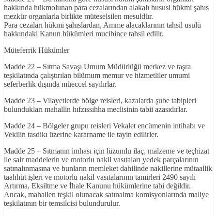
hakkında hükmolunan para cezalarından alakalı hususi hükmi şahıs
mezkür organlarla birlikte müteselsilen mesuldür.
Para cezaları hükmi şahıslardan, Amme alacaklarının tahsil usulü
hakkındaki Kanun hükümleri mucibince tahsil edilir.
Müteferrik Hükümler
Madde 22 – Sıtma Savaşı Umum Müdürlüğü merkez ve taşra
teşkilatında çalıştırılan bilümum memur ve hizmetliler umumi
seferberlik dışında müeccel sayılırlar.
Madde 23 – Vilayetlerde bölge reisleri, kazalarda şube tabipleri
bulundukları mahallin hıfzıssıhha meclisinin tabii azasıdırlar.
Madde 24 – Bölgeler grupu reisleri Vekalet encümenin intihabı ve
Vekilin tasdikı üzerine kararname ile tayin edilirler.
Madde 25 – Sıtmanın imhası için lüzumlu ilaç, malzeme ve teçhizat
ile sair maddelerin ve motorlu nakil vasıtaları yedek parçalarının
satınalınmasına ve bunların memleket dahilinde nakillerine mütaallik
taahhüt işleri ve motorlu nakil vasıtalarının tamirleri 2490 sayılı
Artırma, Eksiltme ve İhale Kanunu hükümlerine tabi değildir.
Ancak, mahallen teşkil olunacak satınalma komisyonlarında maliye
teşkilatının bir temsilcisi bulundurulur.