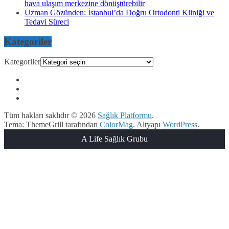
hava ulaşım merkezine dönüştürebilir
Uzman Gözünden: İstanbul’da Doğru Ortodonti Kliniği ve
Tedavi Süreci
Kategoriler
Kategoriler
Tüm hakları saklıdır © 2026
Sağlık Platformu
.
Tema: ThemeGrill tarafından
ColorMag
. Altyapı
WordPress
.
A Life Sağlık Grubu