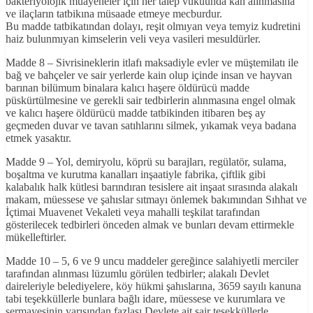
bakteriyolojik muayeneler için her talep vukuunda kan alınmasına
ve ilaçların tatbikına müsaade etmeye mecburdur.
Bu madde tatbikatından dolayı, reşit olmıyan veya temyiz kudretini
haiz bulunmıyan kimselerin veli veya vasileri mesuldürler.
Madde 8 – Sivrisineklerin itlafı maksadiyle evler ve müştemilatı ile
bağ ve bahçeler ve sair yerlerde kain olup içinde insan ve hayvan
barınan bilümum binalara kalıcı haşere öldürücü madde
püskürtülmesine ve gerekli sair tedbirlerin alınmasına engel olmak
ve kalıcı haşere öldürücü madde tatbikinden itibaren beş ay
geçmeden duvar ve tavan satıhlarını silmek, yıkamak veya badana
etmek yasaktır.
Madde 9 – Yol, demiryolu, köprü su barajları, regülatör, sulama,
boşaltma ve kurutma kanalları inşaatiyle fabrika, çiftlik gibi
kalabalık halk kütlesi barındıran tesislere ait inşaat sırasında alakalı
makam, müessese ve şahıslar sıtmayı önlemek bakımından Sıhhat ve
İçtimai Muavenet Vekaleti veya mahalli teşkilat tarafından
gösterilecek tedbirleri önceden almak ve bunları devam ettirmekle
mükelleftirler.
Madde 10 – 5, 6 ve 9 uncu maddeler gereğince salahiyetli merciler
tarafından alınması lüzumlu görülen tedbirler; alakalı Devlet
daireleriyle belediyelere, köy hükmi şahıslarına, 3659 sayılı kanuna
tabi teşekküllerle bunlara bağlı idare, müessese ve kurumlara ve
sermayesinin yarısından fazlası Devlete ait sair teşekküllerle