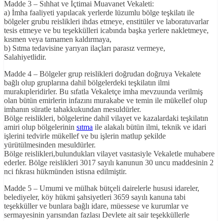
Madde 3 – Sıhhat ve İçtimai Muavanet Vekaleti:
a) İmha faaliyeti yapılacak yerlerde lüzumlu bölge teşkilatı ile
bölgeler grubu reislikleri ihdas etmeye, enstitüler ve laboratuvarlar
tesis etmeye ve bu teşekkülleri icabında başka yerlere nakletmeye,
kısmen veya tamamen kaldırmaya,
b) Sıtma tedavisine yarıyan ilaçları parasız vermeye,
Salahiyetlidir.
Madde 4 – Bölgeler grup reislikleri doğrudan doğruya Vekalete
bağlı olup gruplarına dahil bölgelerdeki teşkilatın ilmi
murakıpleridirler. Bu sıfatla Vekaletçe imha mevzuunda verilmiş
olan bütün emirlerin infazını murakabe ve temin ile mükellef olup
imhanın süratle tahakkukundan mesuldürler.
Bölge reislikleri, bölgelerine dahil vilayet ve kazalardaki teşkilatın
amiri olup bölgelerinin
sıtma
ile alakalı bütün ilmi, teknik ve idari
işlerini tedvirle mükellef ve bu işlerin matlup şekilde
yürütülmesinden mesuldürler.
Bölge reislikleri,bulundukları vilayet vasıtasiyle Vekaletle muhabere
ederler. Bölge reislikleri 3017 sayılı kanunun 30 uncu maddesinin 2
nci fıkrası hükmünden istisna edilmiştir.
Madde 5 – Umumi ve mülhak bütçeli dairelerle hususi idareler,
belediyeler, köy hükmi şahsiyetleri 3659 sayılı kanuna tabi
teşekküller ve bunlara bağlı idare, müessese ve kurumlar ve
sermayesinin yarısından fazlası Devlete ait sair teşekküllerle