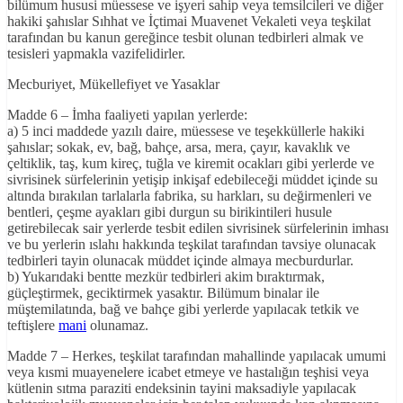
bilümum hususi müessese ve işyeri sahip veya temsilcileri ve diğer
hakiki şahıslar Sıhhat ve İçtimai Muavenet Vekaleti veya teşkilat
tarafından bu kanun gereğince tesbit olunan tedbirleri almak ve
tesisleri yapmakla vazifelidirler.
Mecburiyet, Mükellefiyet ve Yasaklar
Madde 6 – İmha faaliyeti yapılan yerlerde:
a) 5 inci maddede yazılı daire, müessese ve teşekküllerle hakiki
şahıslar; sokak, ev, bağ, bahçe, arsa, mera, çayır, kavaklık ve
çeltiklik, taş, kum kireç, tuğla ve kiremit ocakları gibi yerlerde ve
sivrisinek sürfelerinin yetişip inkişaf edebileceği müddet içinde su
altında bırakılan tarlalarla fabrika, su harkları, su değirmenleri ve
bentleri, çeşme ayakları gibi durgun su birikintileri husule
getirebilecak sair yerlerde tesbit edilen sivrisinek sürfelerinin imhası
ve bu yerlerin ıslahı hakkında teşkilat tarafından tavsiye olunacak
tedbirleri tayin olunacak müddet içinde almaya mecburdurlar.
b) Yukarıdaki bentte mezkür tedbirleri akim bıraktırmak,
güçleştirmek, geciktirmek yasaktır. Bilümum binalar ile
müştemilatında, bağ ve bahçe gibi yerlerde yapılacak tetkik ve
teftişlere
mani
olunamaz.
Madde 7 – Herkes, teşkilat tarafından mahallinde yapılacak umumi
veya kısmi muayenelere icabet etmeye ve hastalığın teşhisi veya
kütlenin sıtma paraziti endeksinin tayini maksadiyle yapılacak