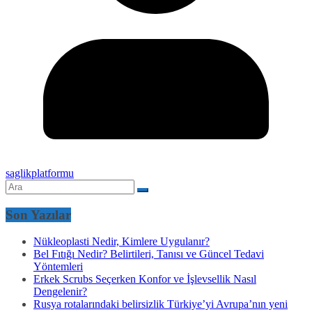
saglikplatformu
Son Yazılar
Nükleoplasti Nedir, Kimlere Uygulanır?
Bel Fıtığı Nedir? Belirtileri, Tanısı ve Güncel Tedavi
Yöntemleri
Erkek Scrubs Seçerken Konfor ve İşlevsellik Nasıl
Dengelenir?
Rusya rotalarındaki belirsizlik Türkiye’yi Avrupa’nın yeni