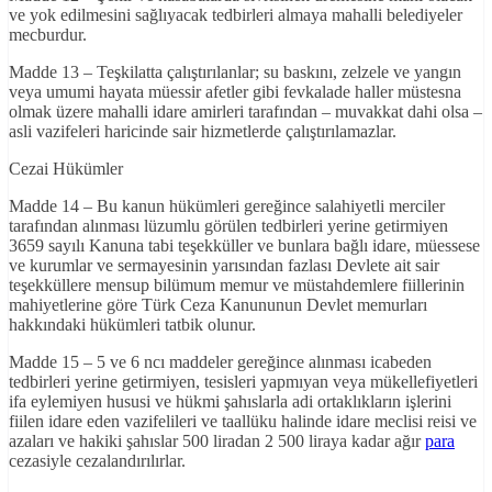
ve yok edilmesini sağlıyacak tedbirleri almaya mahalli belediyeler
mecburdur.
Madde 13 – Teşkilatta çalıştırılanlar; su baskını, zelzele ve yangın
veya umumi hayata müessir afetler gibi fevkalade haller müstesna
olmak üzere mahalli idare amirleri tarafından – muvakkat dahi olsa –
asli vazifeleri haricinde sair hizmetlerde çalıştırılamazlar.
Cezai Hükümler
Madde 14 – Bu kanun hükümleri gereğince salahiyetli merciler
tarafından alınması lüzumlu görülen tedbirleri yerine getirmiyen
3659 sayılı Kanuna tabi teşekküller ve bunlara bağlı idare, müessese
ve kurumlar ve sermayesinin yarısından fazlası Devlete ait sair
teşekküllere mensup bilümum memur ve müstahdemlere fiillerinin
mahiyetlerine göre Türk Ceza Kanununun Devlet memurları
hakkındaki hükümleri tatbik olunur.
Madde 15 – 5 ve 6 ncı maddeler gereğince alınması icabeden
tedbirleri yerine getirmiyen, tesisleri yapmıyan veya mükellefiyetleri
ifa eylemiyen hususi ve hükmi şahıslarla adi ortaklıkların işlerini
fiilen idare eden vazifelileri ve taallüku halinde idare meclisi reisi ve
azaları ve hakiki şahıslar 500 liradan 2 500 liraya kadar ağır
para
cezasiyle cezalandırılırlar.