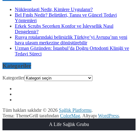
Nükleoplasti Nedir, Kimlere Uygulanır?
Bel Fıtığı Nedir? Belirtileri, Tanısı ve Güncel Tedavi
Yöntemleri
Erkek Scrubs Seçerken Konfor ve İşlevsellik Nasıl
Dengelenir?
Rusya rotalarındaki belirsizlik Türkiye’yi Avrupa’nın yeni
hava ulaşım merkezine dönüştürebilir
Uzman Gözünden: İstanbul’da Doğru Ortodonti Kliniği ve
Tedavi Süreci
Kategoriler
Kategoriler
Tüm hakları saklıdır © 2026
Sağlık Platformu
.
Tema: ThemeGrill tarafından
ColorMag
. Altyapı
WordPress
.
A Life Sağlık Grubu