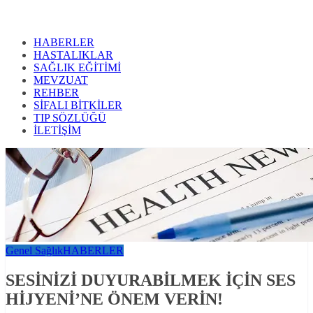
HABERLER
HASTALIKLAR
SAĞLIK EĞİTİMİ
MEVZUAT
REHBER
SİFALI BİTKİLER
TIP SÖZLÜĞÜ
İLETİŞİM
Genel Sağlık
HABERLER
SESİNİZİ DUYURABİLMEK İÇİN SES
HİJYENİ’NE ÖNEM VERİN!