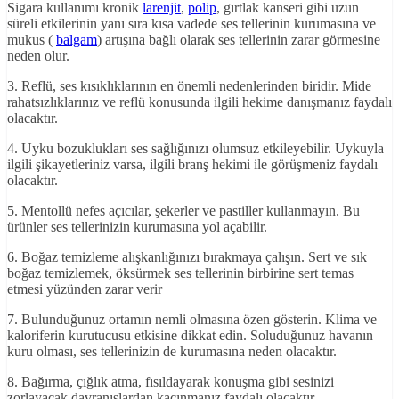
Sigara kullanımı kronik
larenjit
,
polip
, gırtlak kanseri gibi uzun
süreli etkilerinin yanı sıra kısa vadede ses tellerinin kurumasına ve
mukus (
balgam
) artışına bağlı olarak ses tellerinin zarar görmesine
neden olur.
3. Reflü, ses kısıklıklarının en önemli nedenlerinden biridir. Mide
rahatsızlıklarınız ve reflü konusunda ilgili hekime danışmanız faydalı
olacaktır.
4. Uyku bozuklukları ses sağlığınızı olumsuz etkileyebilir. Uykuyla
ilgili şikayetleriniz varsa, ilgili branş hekimi ile görüşmeniz faydalı
olacaktır.
5. Mentollü nefes açıcılar, şekerler ve pastiller kullanmayın. Bu
ürünler ses tellerinizin kurumasına yol açabilir.
6. Boğaz temizleme alışkanlığınızı bırakmaya çalışın. Sert ve sık
boğaz temizlemek, öksürmek ses tellerinin birbirine sert temas
etmesi yüzünden zarar verir
7. Bulunduğunuz ortamın nemli olmasına özen gösterin. Klima ve
kaloriferin kurutucusu etkisine dikkat edin. Soluduğunuz havanın
kuru olması, ses tellerinizin de kurumasına neden olacaktır.
8. Bağırma, çığlık atma, fısıldayarak konuşma gibi sesinizi
zorlayacak davranışlardan kaçınmanız faydalı olacaktır.