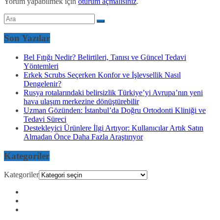
Yorum yapabilmek için
oturum açmalısınız
.
Son Yazılar
Bel Fıtığı Nedir? Belirtileri, Tanısı ve Güncel Tedavi
Yöntemleri
Erkek Scrubs Seçerken Konfor ve İşlevsellik Nasıl
Dengelenir?
Rusya rotalarındaki belirsizlik Türkiye’yi Avrupa’nın yeni
hava ulaşım merkezine dönüştürebilir
Uzman Gözünden: İstanbul’da Doğru Ortodonti Kliniği ve
Tedavi Süreci
Destekleyici Ürünlere İlgi Artıyor: Kullanıcılar Artık Satın
Almadan Önce Daha Fazla Araştırıyor
Kategoriler
Kategoriler