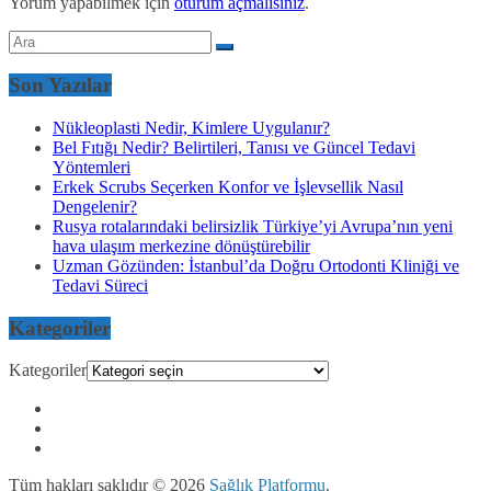
Yorum yapabilmek için
oturum açmalısınız
.
Son Yazılar
Nükleoplasti Nedir, Kimlere Uygulanır?
Bel Fıtığı Nedir? Belirtileri, Tanısı ve Güncel Tedavi
Yöntemleri
Erkek Scrubs Seçerken Konfor ve İşlevsellik Nasıl
Dengelenir?
Rusya rotalarındaki belirsizlik Türkiye’yi Avrupa’nın yeni
hava ulaşım merkezine dönüştürebilir
Uzman Gözünden: İstanbul’da Doğru Ortodonti Kliniği ve
Tedavi Süreci
Kategoriler
Kategoriler
Tüm hakları saklıdır © 2026
Sağlık Platformu
.