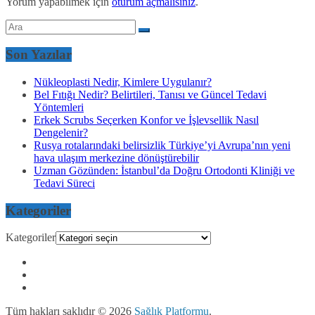
Yorum yapabilmek için
oturum açmalısınız
.
Son Yazılar
Nükleoplasti Nedir, Kimlere Uygulanır?
Bel Fıtığı Nedir? Belirtileri, Tanısı ve Güncel Tedavi
Yöntemleri
Erkek Scrubs Seçerken Konfor ve İşlevsellik Nasıl
Dengelenir?
Rusya rotalarındaki belirsizlik Türkiye’yi Avrupa’nın yeni
hava ulaşım merkezine dönüştürebilir
Uzman Gözünden: İstanbul’da Doğru Ortodonti Kliniği ve
Tedavi Süreci
Kategoriler
Kategoriler
Tüm hakları saklıdır © 2026
Sağlık Platformu
.