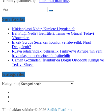
Yorum yapabilmek için
oturum açmalısınız
.
Son Yazılar
Nükleoplasti Nedir, Kimlere Uygulanır?
Bel Fıtığı Nedir? Belirtileri, Tanısı ve Güncel Tedavi
Yöntemleri
Erkek Scrubs Seçerken Konfor ve İşlevsellik Nasıl
Dengelenir?
Rusya rotalarındaki belirsizlik Türkiye’yi Avrupa’nın yeni
hava ulaşım merkezine dönüştürebilir
Uzman Gözünden: İstanbul’da Doğru Ortodonti Kliniği ve
Tedavi Süreci
Kategoriler
Kategoriler
Tüm hakları saklıdır © 2026
Sağlık Platformu
.