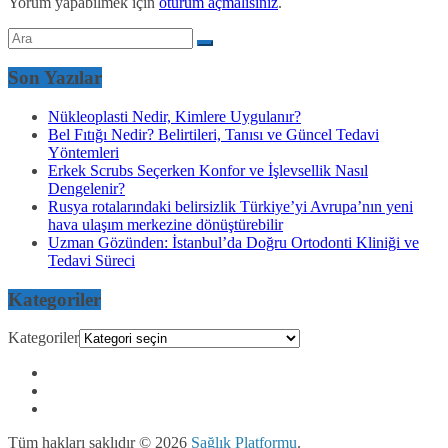
Yorum yapabilmek için
oturum açmalısınız
.
Son Yazılar
Nükleoplasti Nedir, Kimlere Uygulanır?
Bel Fıtığı Nedir? Belirtileri, Tanısı ve Güncel Tedavi
Yöntemleri
Erkek Scrubs Seçerken Konfor ve İşlevsellik Nasıl
Dengelenir?
Rusya rotalarındaki belirsizlik Türkiye’yi Avrupa’nın yeni
hava ulaşım merkezine dönüştürebilir
Uzman Gözünden: İstanbul’da Doğru Ortodonti Kliniği ve
Tedavi Süreci
Kategoriler
Kategoriler
Tüm hakları saklıdır © 2026
Sağlık Platformu
.