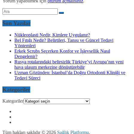
Yorum yapabilmek için
oturum açmalısınız
.
Son Yazılar
Nükleoplasti Nedir, Kimlere Uygulanır?
Bel Fıtığı Nedir? Belirtileri, Tanısı ve Güncel Tedavi
Yöntemleri
Erkek Scrubs Seçerken Konfor ve İşlevsellik Nasıl
Dengelenir?
Rusya rotalarındaki belirsizlik Türkiye’yi Avrupa’nın yeni
hava ulaşım merkezine dönüştürebilir
Uzman Gözünden: İstanbul’da Doğru Ortodonti Kliniği ve
Tedavi Süreci
Kategoriler
Kategoriler
Tüm hakları saklıdır © 2026
Sağlık Platformu
.