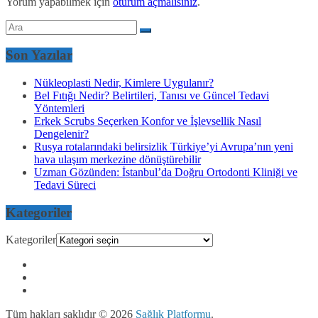
Yorum yapabilmek için
oturum açmalısınız
.
Son Yazılar
Nükleoplasti Nedir, Kimlere Uygulanır?
Bel Fıtığı Nedir? Belirtileri, Tanısı ve Güncel Tedavi
Yöntemleri
Erkek Scrubs Seçerken Konfor ve İşlevsellik Nasıl
Dengelenir?
Rusya rotalarındaki belirsizlik Türkiye’yi Avrupa’nın yeni
hava ulaşım merkezine dönüştürebilir
Uzman Gözünden: İstanbul’da Doğru Ortodonti Kliniği ve
Tedavi Süreci
Kategoriler
Kategoriler
Tüm hakları saklıdır © 2026
Sağlık Platformu
.