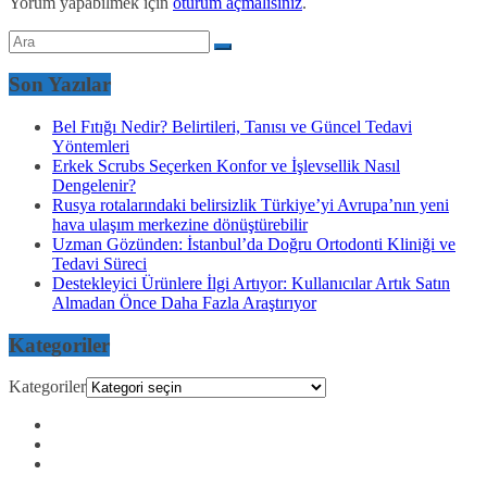
Yorum yapabilmek için
oturum açmalısınız
.
Son Yazılar
Bel Fıtığı Nedir? Belirtileri, Tanısı ve Güncel Tedavi
Yöntemleri
Erkek Scrubs Seçerken Konfor ve İşlevsellik Nasıl
Dengelenir?
Rusya rotalarındaki belirsizlik Türkiye’yi Avrupa’nın yeni
hava ulaşım merkezine dönüştürebilir
Uzman Gözünden: İstanbul’da Doğru Ortodonti Kliniği ve
Tedavi Süreci
Destekleyici Ürünlere İlgi Artıyor: Kullanıcılar Artık Satın
Almadan Önce Daha Fazla Araştırıyor
Kategoriler
Kategoriler