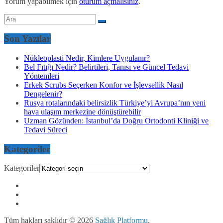
Yorum yapabilmek için
oturum açmalısınız
.
Son Yazılar
Nükleoplasti Nedir, Kimlere Uygulanır?
Bel Fıtığı Nedir? Belirtileri, Tanısı ve Güncel Tedavi
Yöntemleri
Erkek Scrubs Seçerken Konfor ve İşlevsellik Nasıl
Dengelenir?
Rusya rotalarındaki belirsizlik Türkiye’yi Avrupa’nın yeni
hava ulaşım merkezine dönüştürebilir
Uzman Gözünden: İstanbul’da Doğru Ortodonti Kliniği ve
Tedavi Süreci
Kategoriler
Kategoriler
Tüm hakları saklıdır © 2026
Sağlık Platformu
.