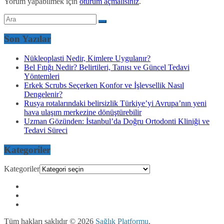
Yorum yapabilmek için
oturum açmalısınız
.
Son Yazılar
Nükleoplasti Nedir, Kimlere Uygulanır?
Bel Fıtığı Nedir? Belirtileri, Tanısı ve Güncel Tedavi
Yöntemleri
Erkek Scrubs Seçerken Konfor ve İşlevsellik Nasıl
Dengelenir?
Rusya rotalarındaki belirsizlik Türkiye’yi Avrupa’nın yeni
hava ulaşım merkezine dönüştürebilir
Uzman Gözünden: İstanbul’da Doğru Ortodonti Kliniği ve
Tedavi Süreci
Kategoriler
Kategoriler
Tüm hakları saklıdır © 2026
Sağlık Platformu
.