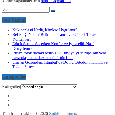
Yorum yapabilmek için
oturum açmalısınız
.
Son Yazılar
Nükleoplasti Nedir, Kimlere Uygulanır?
Bel Fıtığı Nedir? Belirtileri, Tanısı ve Güncel Tedavi
Yöntemleri
Erkek Scrubs Seçerken Konfor ve İşlevsellik Nasıl
Dengelenir?
Rusya rotalarındaki belirsizlik Türkiye’yi Avrupa’nın yeni
hava ulaşım merkezine dönüştürebilir
Uzman Gözünden: İstanbul’da Doğru Ortodonti Kliniği ve
Tedavi Süreci
Kategoriler
Kategoriler
Tüm hakları saklıdır © 2026
Sağlık Platformu
.