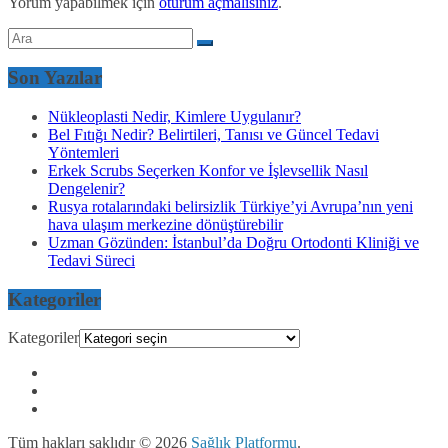
Yorum yapabilmek için
oturum açmalısınız
.
Son Yazılar
Nükleoplasti Nedir, Kimlere Uygulanır?
Bel Fıtığı Nedir? Belirtileri, Tanısı ve Güncel Tedavi
Yöntemleri
Erkek Scrubs Seçerken Konfor ve İşlevsellik Nasıl
Dengelenir?
Rusya rotalarındaki belirsizlik Türkiye’yi Avrupa’nın yeni
hava ulaşım merkezine dönüştürebilir
Uzman Gözünden: İstanbul’da Doğru Ortodonti Kliniği ve
Tedavi Süreci
Kategoriler
Kategoriler
Tüm hakları saklıdır © 2026
Sağlık Platformu
.