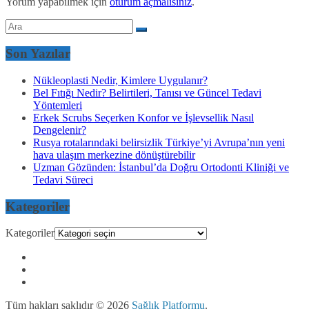
Yorum yapabilmek için
oturum açmalısınız
.
Son Yazılar
Nükleoplasti Nedir, Kimlere Uygulanır?
Bel Fıtığı Nedir? Belirtileri, Tanısı ve Güncel Tedavi
Yöntemleri
Erkek Scrubs Seçerken Konfor ve İşlevsellik Nasıl
Dengelenir?
Rusya rotalarındaki belirsizlik Türkiye’yi Avrupa’nın yeni
hava ulaşım merkezine dönüştürebilir
Uzman Gözünden: İstanbul’da Doğru Ortodonti Kliniği ve
Tedavi Süreci
Kategoriler
Kategoriler
Tüm hakları saklıdır © 2026
Sağlık Platformu
.