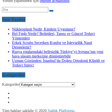
Yorum yapabilmek için
oturum açmalısınız
.
Son Yazılar
Nükleoplasti Nedir, Kimlere Uygulanır?
Bel Fıtığı Nedir? Belirtileri, Tanısı ve Güncel Tedavi
Yöntemleri
Erkek Scrubs Seçerken Konfor ve İşlevsellik Nasıl
Dengelenir?
Rusya rotalarındaki belirsizlik Türkiye’yi Avrupa’nın yeni
hava ulaşım merkezine dönüştürebilir
Uzman Gözünden: İstanbul’da Doğru Ortodonti Kliniği ve
Tedavi Süreci
Kategoriler
Kategoriler
Tüm hakları saklıdır © 2026
Sağlık Platformu
.