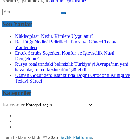
Yorum yapabilmek için
oturum açmalısınız
.
Son Yazılar
Nükleoplasti Nedir, Kimlere Uygulanır?
Bel Fıtığı Nedir? Belirtileri, Tanısı ve Güncel Tedavi
Yöntemleri
Erkek Scrubs Seçerken Konfor ve İşlevsellik Nasıl
Dengelenir?
Rusya rotalarındaki belirsizlik Türkiye’yi Avrupa’nın yeni
hava ulaşım merkezine dönüştürebilir
Uzman Gözünden: İstanbul’da Doğru Ortodonti Kliniği ve
Tedavi Süreci
Kategoriler
Kategoriler
Tüm hakları saklıdır © 2026
Sağlık Platformu
.