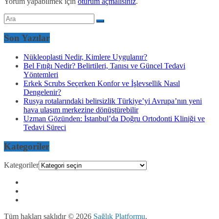
Yorum yapabilmek için
oturum açmalısınız
.
Son Yazılar
Nükleoplasti Nedir, Kimlere Uygulanır?
Bel Fıtığı Nedir? Belirtileri, Tanısı ve Güncel Tedavi
Yöntemleri
Erkek Scrubs Seçerken Konfor ve İşlevsellik Nasıl
Dengelenir?
Rusya rotalarındaki belirsizlik Türkiye’yi Avrupa’nın yeni
hava ulaşım merkezine dönüştürebilir
Uzman Gözünden: İstanbul’da Doğru Ortodonti Kliniği ve
Tedavi Süreci
Kategoriler
Kategoriler
Tüm hakları saklıdır © 2026
Sağlık Platformu
.