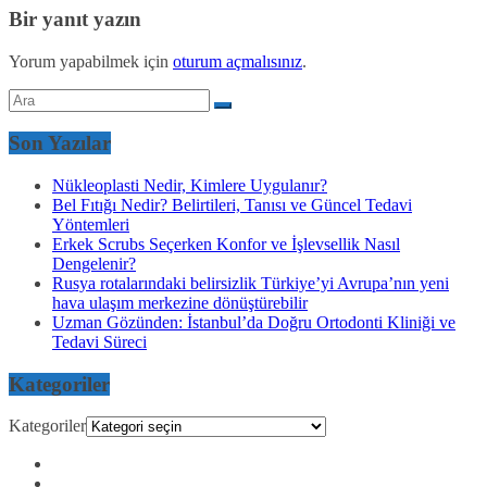
Bir yanıt yazın
Yorum yapabilmek için
oturum açmalısınız
.
Son Yazılar
Nükleoplasti Nedir, Kimlere Uygulanır?
Bel Fıtığı Nedir? Belirtileri, Tanısı ve Güncel Tedavi
Yöntemleri
Erkek Scrubs Seçerken Konfor ve İşlevsellik Nasıl
Dengelenir?
Rusya rotalarındaki belirsizlik Türkiye’yi Avrupa’nın yeni
hava ulaşım merkezine dönüştürebilir
Uzman Gözünden: İstanbul’da Doğru Ortodonti Kliniği ve
Tedavi Süreci
Kategoriler
Kategoriler