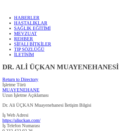
HABERLER
HASTALIKLAR
SAĞLIK EĞİTİMİ
MEVZUAT
REHBER
SİFALI BİTKİLER
TIP SÖZLÜĞÜ
İLETİŞİM
DR. ALİ ÜÇKAN MUAYENEHANESİ
Return to Directory
İşletme Türü
MUAYENEHANE
Uzun İşletme Açıklaması
Dr. Ali ÜÇKAN Muayenehanesi İletişim Bilgisi
İş Web Adresi
https://aliuckan.com/
İş Telefon Numarası
0 232 422 02 26