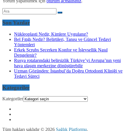
Yorum yapabilmek için
oturum açmalısınız
.
Son Yazılar
Nükleoplasti Nedir, Kimlere Uygulanır?
Bel Fıtığı Nedir? Belirtileri, Tanısı ve Güncel Tedavi
Yöntemleri
Erkek Scrubs Seçerken Konfor ve İşlevsellik Nasıl
Dengelenir?
Rusya rotalarındaki belirsizlik Türkiye’yi Avrupa’nın yeni
hava ulaşım merkezine dönüştürebilir
Uzman Gözünden: İstanbul’da Doğru Ortodonti Kliniği ve
Tedavi Süreci
Kategoriler
Kategoriler
Tüm hakları saklıdır © 2026
Sağlık Platformu
.