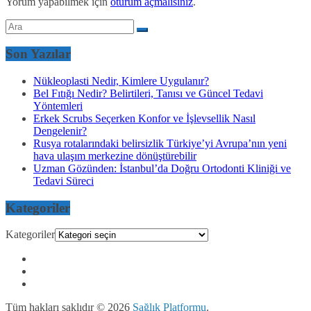
Yorum yapabilmek için
oturum açmalısınız
.
Son Yazılar
Nükleoplasti Nedir, Kimlere Uygulanır?
Bel Fıtığı Nedir? Belirtileri, Tanısı ve Güncel Tedavi
Yöntemleri
Erkek Scrubs Seçerken Konfor ve İşlevsellik Nasıl
Dengelenir?
Rusya rotalarındaki belirsizlik Türkiye’yi Avrupa’nın yeni
hava ulaşım merkezine dönüştürebilir
Uzman Gözünden: İstanbul’da Doğru Ortodonti Kliniği ve
Tedavi Süreci
Kategoriler
Kategoriler
Tüm hakları saklıdır © 2026
Sağlık Platformu
.