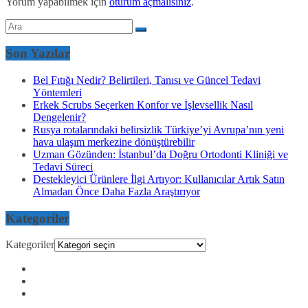
Yorum yapabilmek için
oturum açmalısınız
.
Son Yazılar
Bel Fıtığı Nedir? Belirtileri, Tanısı ve Güncel Tedavi
Yöntemleri
Erkek Scrubs Seçerken Konfor ve İşlevsellik Nasıl
Dengelenir?
Rusya rotalarındaki belirsizlik Türkiye’yi Avrupa’nın yeni
hava ulaşım merkezine dönüştürebilir
Uzman Gözünden: İstanbul’da Doğru Ortodonti Kliniği ve
Tedavi Süreci
Destekleyici Ürünlere İlgi Artıyor: Kullanıcılar Artık Satın
Almadan Önce Daha Fazla Araştırıyor
Kategoriler
Kategoriler