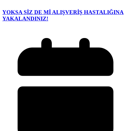
YOKSA SİZ DE Mİ ALIŞVERİŞ HASTALIĞINA
YAKALANDINIZ!