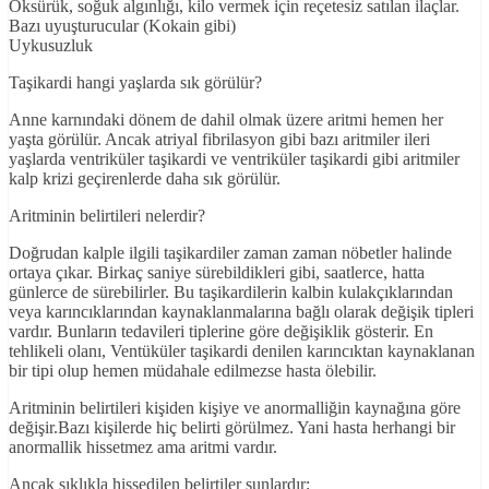
Öksürük, soğuk algınlığı, kilo vermek için reçetesiz satılan ilaçlar.
Bazı uyuşturucular (Kokain gibi)
Uykusuzluk
Taşikardi hangi yaşlarda sık görülür?
Anne karnındaki dönem de dahil olmak üzere aritmi hemen her
yaşta görülür. Ancak atriyal fibrilasyon gibi bazı aritmiler ileri
yaşlarda ventriküler taşikardi ve ventriküler taşikardi gibi aritmiler
kalp krizi geçirenlerde daha sık görülür.
Aritminin belirtileri nelerdir?
Doğrudan kalple ilgili taşikardiler zaman zaman nöbetler halinde
ortaya çıkar. Birkaç saniye sürebildikleri gibi, saatlerce, hatta
günlerce de sürebilirler. Bu taşikardilerin kalbin kulakçıklarından
veya karıncıklarından kaynaklanmalarına bağlı olarak değişik tipleri
vardır. Bunların tedavileri tiplerine göre değişiklik gösterir. En
tehlikeli olanı, Ventüküler taşikardi denilen karıncıktan kaynaklanan
bir tipi olup hemen müdahale edilmezse hasta ölebilir.
Aritminin belirtileri kişiden kişiye ve anormalliğin kaynağına göre
değişir.Bazı kişilerde hiç belirti görülmez. Yani hasta herhangi bir
anormallik hissetmez ama aritmi vardır.
Ancak sıklıkla hissedilen belirtiler şunlardır;