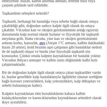
etmeyebilir. Bazan, kalbin anormal atımları, terleme hissi veya
çarpıntı şeklinde tarif edilebilir.
Taşikardinin sebepleri nelerdir?
Taşikardi, herhangi bir hastalığa veya sebebe bağlı olarak ortaya
çıkabildiği gibi, doğrudan sadece kalple ilgili olarak da ortaya
çıkabilir. Vücudun kan ve oksijen gereksiniminin arttığı egzersiz
durumunda kalp normal olarak hızlanır ve fizyolojik bir taşikardi
meydana gelir. Hatta vücutta, yine kan ve oksijen gereksinimini
arttıran korku, kansızlık,
ateş
(Ateşin 1°C artması, kalbin dakikadaki
hızını 20 artırır), troid bezinin aşırı çalışması gibi hastalıklar nedeni
ile de taşikardi oluşur ve burda yine fizyolojik taşikardi söz
konusudur. Çünkü ortada kalpten kaynaklanan bir hastalık yoktur.
Vücudun ihtiyacı artmıştır ve kalbin sinüs düğümüde kalbi hızlı
çalıştırmaktadır.
Bir de doğrudan kalple ilgili olarak ortaya çıkan taşikardiler vardır
ki, bunlar genellikle kalp hastalıklarıyla ilgilidirler (damar sertliğine
bağlı koroner yetersizlikleri, kalp yetersizlikleri, kalp iltihapları ve
sebebi bulunmayan haller).
Kalpten kaynaklanan ritm bozukluklarını kabaca kalbin
kulakçıklarından ve karıncıklarından kaynaklanan aritmileri olarak
ikiye ayırabiliriz.