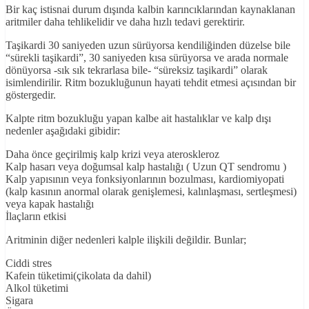
Bir kaç istisnai durum dışında kalbin karıncıklarından kaynaklanan
aritmiler daha tehlikelidir ve daha hızlı tedavi gerektirir.
Taşikardi 30 saniyeden uzun sürüyorsa kendiliğinden düzelse bile
“sürekli taşikardi”, 30 saniyeden kısa sürüyorsa ve arada normale
dönüyorsa -sık sık tekrarlasa bile- “süreksiz taşikardi” olarak
isimlendirilir. Ritm bozukluğunun hayati tehdit etmesi açısından bir
göstergedir.
Kalpte ritm bozukluğu yapan kalbe ait hastalıklar ve kalp dışı
nedenler aşağıdaki gibidir:
Daha önce geçirilmiş kalp krizi veya ateroskleroz
Kalp hasarı veya doğumsal kalp hastalığı ( Uzun QT sendromu )
Kalp yapısının veya fonksiyonlarının bozulması, kardiomiyopati
(kalp kasının anormal olarak genişlemesi, kalınlaşması, sertleşmesi)
veya kapak hastalığı
İlaçların etkisi
Aritminin diğer nedenleri kalple ilişkili değildir. Bunlar;
Ciddi stres
Kafein tüketimi(çikolata da dahil)
Alkol tüketimi
Sigara