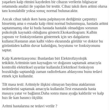
yaşarken kalp ritmini kaydeden bir cihazın verilerin bilgisayar
ortamında analizi ile yapılan bir testtir. Cihaz takılı iken aritmi olursa
tanı konulabilir yoksa sonuç normal bulunacaktır.
Ancak cihaz takılı iken hasta palpitasyon dediğimiz çarpıntıyı
hissetmiş ama o esnada kalp ritmi normal bulunmuşsa, hastada aritmi
saptanmamış olur ki buda hastada hastalık olmadığını sorunun
psikolojik kaynaklı olduğunu gösterir.Ekokardiogram: Kalbin
yapısını ve fonksiyonlarını göstermek için ses dalgalarını
kullanır.Hastanın atan kalbi video ekranında görülür ve doktor bu
görüntüden kalbin duvar kalınlığını, boyutunu ve fonksiyonunu
saptar.
Kalp Kateterizasyonu: Bunlardan biri Elektrofizyolojik
tetkiktir.Aritminin tam kaynağını ve doğasını saptamak amacıyla
kontrollü elektriksel uyarılar kullanılır.Elektriksel fonksiyon
bozukluğu saptandığı zaman radiofrekans ablasyonu bunu tedavi
etmek için kullanılır.
Tilt masa testi: Aritmiyle ilişkisi olmayan bayılma ataklarının
nedenlerini saptamak amacıyla kullanılır.Test esnasında hasta
masaya yatar ve bağlanır.Daha sonra masa ayağa kaldırılır ve kalp
hızı ile kan basıncı ölçülür.
Aritmi hastalarına ne tedavi verilir ?