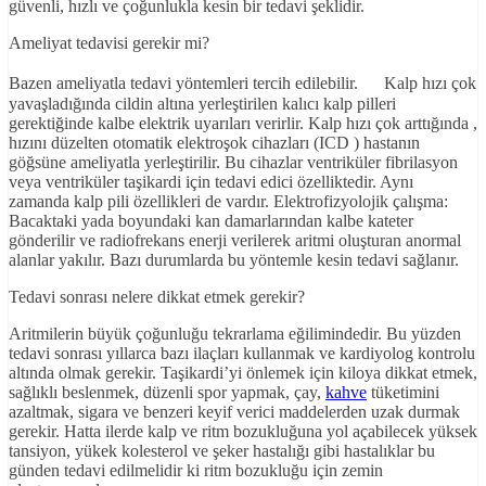
güvenli, hızlı ve çoğunlukla kesin bir tedavi şeklidir.
Ameliyat tedavisi gerekir mi?
Bazen ameliyatla tedavi yöntemleri tercih edilebilir. Kalp hızı çok
yavaşladığında cildin altına yerleştirilen kalıcı kalp pilleri
gerektiğinde kalbe elektrik uyarıları verirlir. Kalp hızı çok arttığında ,
hızını düzelten otomatik elektroşok cihazları (ICD ) hastanın
göğsüne ameliyatla yerleştirilir. Bu cihazlar ventriküler fibrilasyon
veya ventriküler taşikardi için tedavi edici özelliktedir. Aynı
zamanda kalp pili özellikleri de vardır. Elektrofizyolojik çalışma:
Bacaktaki yada boyundaki kan damarlarından kalbe kateter
gönderilir ve radiofrekans enerji verilerek aritmi oluşturan anormal
alanlar yakılır. Bazı durumlarda bu yöntemle kesin tedavi sağlanır.
Tedavi sonrası nelere dikkat etmek gerekir?
Aritmilerin büyük çoğunluğu tekrarlama eğilimindedir. Bu yüzden
tedavi sonrası yıllarca bazı ilaçları kullanmak ve kardiyolog kontrolu
altında olmak gerekir. Taşikardi’yi önlemek için kiloya dikkat etmek,
sağlıklı beslenmek, düzenli spor yapmak, çay,
kahve
tüketimini
azaltmak, sigara ve benzeri keyif verici maddelerden uzak durmak
gerekir. Hatta ilerde kalp ve ritm bozukluğuna yol açabilecek yüksek
tansiyon, yükek kolesterol ve şeker hastalığı gibi hastalıklar bu
günden tedavi edilmelidir ki ritm bozukluğu için zemin