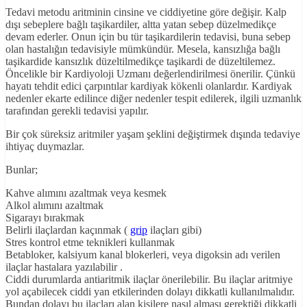
Tedavi metodu aritminin cinsine ve ciddiyetine göre değişir. Kalp
dışı sebeplere bağlı taşikardiler, altta yatan sebep düzelmedikçe
devam ederler. Onun için bu tür taşikardilerin tedavisi, buna sebep
olan hastalığın tedavisiyle mümkündür. Mesela, kansızlığa bağlı
taşikardide kansızlık düzeltilmedikçe taşikardi de düzeltilemez.
Öncelikle bir Kardiyoloji Uzmanı değerlendirilmesi önerilir. Çünkü
hayatı tehdit edici çarpıntılar kardiyak kökenli olanlardır. Kardiyak
nedenler ekarte edilince diğer nedenler tespit edilerek, ilgili uzmanlık
tarafından gerekli tedavisi yapılır.
Bir çok süreksiz aritmiler yaşam şeklini değiştirmek dışında tedaviye
ihtiyaç duymazlar.
Bunlar;
Kahve alımını azaltmak veya kesmek
Alkol alımını azaltmak
Sigarayı bırakmak
Belirli ilaçlardan kaçınmak (
grip
ilaçları gibi)
Stres kontrol etme teknikleri kullanmak
Betabloker, kalsiyum kanal blokerleri, veya digoksin adı verilen
ilaçlar hastalara yazılabilir .
Ciddi durumlarda antiaritmik ilaçlar önerilebilir. Bu ilaçlar aritmiye
yol açabilecek ciddi yan etkilerinden dolayı dikkatli kullanılmalıdır.
Bundan dolayı bu ilaçları alan kişilere nasıl alması gerektiği dikkatli