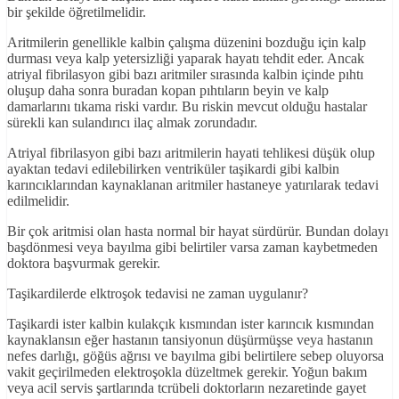
bir şekilde öğretilmelidir.
Aritmilerin genellikle kalbin çalışma düzenini bozduğu için kalp
durması veya kalp yetersizliği yaparak hayatı tehdit eder. Ancak
atriyal fibrilasyon gibi bazı aritmiler sırasında kalbin içinde pıhtı
oluşup daha sonra buradan kopan pıhtıların beyin ve kalp
damarlarını tıkama riski vardır. Bu riskin mevcut olduğu hastalar
sürekli kan sulandırıcı ilaç almak zorundadır.
Atriyal fibrilasyon gibi bazı aritmilerin hayati tehlikesi düşük olup
ayaktan tedavi edilebilirken ventriküler taşikardi gibi kalbin
karıncıklarından kaynaklanan aritmiler hastaneye yatırılarak tedavi
edilmelidir.
Bir çok aritmisi olan hasta normal bir hayat sürdürür. Bundan dolayı
başdönmesi veya bayılma gibi belirtiler varsa zaman kaybetmeden
doktora başvurmak gerekir.
Taşikardilerde elktroşok tedavisi ne zaman uygulanır?
Taşikardi ister kalbin kulakçık kısmından ister karıncık kısmından
kaynaklansın eğer hastanın tansiyonun düşürmüşse veya hastanın
nefes darlığı, göğüs ağrısı ve bayılma gibi belirtilere sebep oluyorsa
vakit geçirilmeden elektroşokla düzeltmek gerekir. Yoğun bakım
veya acil servis şartlarında tcrübeli doktorların nezaretinde gayet