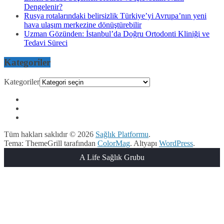
Dengelenir?
Rusya rotalarındaki belirsizlik Türkiye’yi Avrupa’nın yeni
hava ulaşım merkezine dönüştürebilir
Uzman Gözünden: İstanbul’da Doğru Ortodonti Kliniği ve
Tedavi Süreci
Kategoriler
Kategoriler
Tüm hakları saklıdır © 2026
Sağlık Platformu
.
Tema: ThemeGrill tarafından
ColorMag
. Altyapı
WordPress
.
A Life Sağlık Grubu