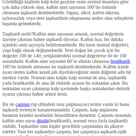
Görüldüğü kişilerin kalp krizi geçirme oranı normal insanlara göre
çok daha yüksek olan, kalbin atım sayısının 100’ün üstünde
olmasına taşikardi denilmektedir. Sigara, alkol, kafein tükemi,
uykusuzluk veya stres taşikardinin oluşmasına neden olan sebeplerin
başında gelmektedir.
Taşikardi nedir?Kalbin atım sayısının artarak, normal değerlerin
üzerine çıkması haline taşikardi diyoruz. Kalbin hızı, bir dakika
içindeki atım sayısıyla belirlenmektedir. Bu hızın normal değerleri,
yaşa bağlı olarak değişmektedir. Yeni doğan bir çocuk için bu
değerler 100 ile 140; yetişkinlerdeki normal değerlerse 60 ile 100
arasındadır. Kalbin atım sayısının 60’ın altında olmasına
bradikardi
,
100’ün üstünde atmasına ise taşikardi denilmektedir. Kalbin içinde
uyarı üreten kalbin kendi pili diyebileceğimiz sinüs düğümü adlı bir
merkez vardır. Normal atan kalpte kalp normal de atsa, taşikardik
yada bradikardik de atsa ilk elektrik uyarısı bu noktadan çıkar. Bu
noktadan uyarı çıkmayıp kalp içerisinde başka noktalardan elektrik
uyarısı çıkması haline aritmi denir.
Bir de
çarpıntı
(tıp dilindeki ismi palpitasyon) terimi vardır ki bunu
taşikardi terimiyle karıştırmamalıdır. Çarpıntı, kalp atışlarının
hastanın kendisi tarafından hissedilmesi demektir. Çarpıntı sırasında
kalbin atım sayısı
düşük
(bradikardi), normal veya fazla (taşikardi)
olabilir. Taşikardisi olan kişiler genellikle çarpıntıdan da şikayet
ederler. Yani her taşikardiye çarpıntı, her çarpıntıya taşikardi eşlik