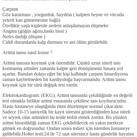
Çarpıntı
Göz kararması , yorgunluk, bayılma ( kalpten beyne ve vücuda
yeterli kan gitmemesine bağlı)
Özellikle yaşlı kişilerde nedeni anlaşılamayan düşmeler
Angina (göğüs ağrısı,baskı hissi )
Nefes darlığı (dispne )
Ciddi durumlarda kalp durması ve ani ölüm görülebilir.
Aritmi tanısı nasıl konur ?
Aritmi tanısını koymak çok önemlidir. Çünkü uzun süreli tanı
konmamış artmiler zamanla kalpte geri dönüşümsüz hasara yol
açarlar. Bundan dolayı eğer bir kişi kalbinde çarpıntı hissediyorsa
zaman kaybetmeden bir kardiyoloğa başvurmalıdır. Aritmi tanısı
koymak için bir sürü değişik test vardır.
Elektrokardiogram: (EKG); Aritmi tanısında çekildiğinde en değerli
test olmakla birlikte aritmi esnasında çekilirse tanı koydurucudur.
Hasta hastaneye ulaştığında ritmi düzelmişse normal çıkacaktır.
Sadece 10-15 saniyelik bir kayıt süresini gösterdiğinden kısa süreli
ve seyrek olan aritmileri bu testle tesbit etmek zordur. Bu yüzden
aritmi hissedildiği zaman EKG çekilebilecek en yakın merkeze
gitmek en doğrusudur. Ondan sonra tedavi için istenilen hastaneye
gidilebilir.Holter testi:24 ile 72 saat süresince hasta gündelik hayatını