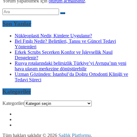
Yorum yapabilmek için
oturum açmalısınız
.
Son Yazılar
Nükleoplasti Nedir, Kimlere Uygulanır?
Bel Fıtığı Nedir? Belirtileri, Tanısı ve Güncel Tedavi
Yöntemleri
Erkek Scrubs Seçerken Konfor ve İşlevsellik Nasıl
Dengelenir?
Rusya rotalarındaki belirsizlik Türkiye’yi Avrupa’nın yeni
hava ulaşım merkezine dönüştürebilir
Uzman Gözünden: İstanbul’da Doğru Ortodonti Kliniği ve
Tedavi Süreci
Kategoriler
Kategoriler
Tüm hakları saklıdır © 2026
Sağlık Platformu
.