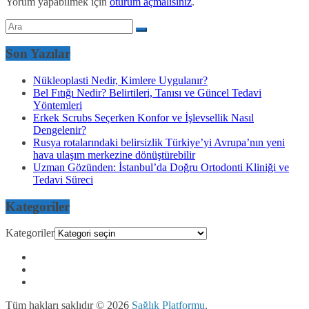
Yorum yapabilmek için
oturum açmalısınız
.
Son Yazılar
Nükleoplasti Nedir, Kimlere Uygulanır?
Bel Fıtığı Nedir? Belirtileri, Tanısı ve Güncel Tedavi
Yöntemleri
Erkek Scrubs Seçerken Konfor ve İşlevsellik Nasıl
Dengelenir?
Rusya rotalarındaki belirsizlik Türkiye’yi Avrupa’nın yeni
hava ulaşım merkezine dönüştürebilir
Uzman Gözünden: İstanbul’da Doğru Ortodonti Kliniği ve
Tedavi Süreci
Kategoriler
Kategoriler
Tüm hakları saklıdır © 2026
Sağlık Platformu
.