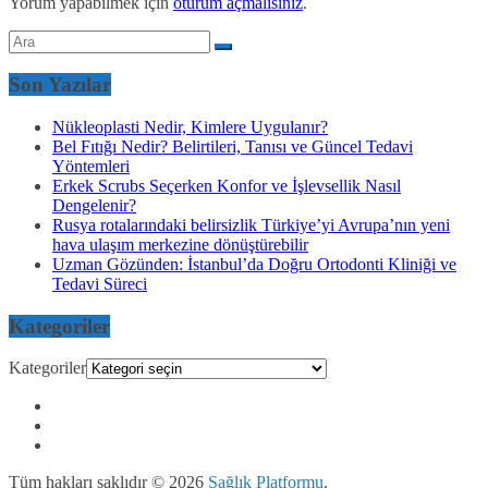
Yorum yapabilmek için
oturum açmalısınız
.
Son Yazılar
Nükleoplasti Nedir, Kimlere Uygulanır?
Bel Fıtığı Nedir? Belirtileri, Tanısı ve Güncel Tedavi
Yöntemleri
Erkek Scrubs Seçerken Konfor ve İşlevsellik Nasıl
Dengelenir?
Rusya rotalarındaki belirsizlik Türkiye’yi Avrupa’nın yeni
hava ulaşım merkezine dönüştürebilir
Uzman Gözünden: İstanbul’da Doğru Ortodonti Kliniği ve
Tedavi Süreci
Kategoriler
Kategoriler
Tüm hakları saklıdır © 2026
Sağlık Platformu
.