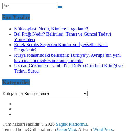
Son Yazılar
Nükleoplasti Nedir, Kimlere Uygulanır?
Bel Fıtığı Nedir? Belirtileri, Tanısı ve Güncel Tedavi
Yöntemleri
Erkek Scrubs Seçerken Konfor ve İşlevsellik Nasıl
Dengelenir?
Rusya rotalarındaki belirsizlik Türkiye’yi Avrupa’nın yeni
hava ulaşım merkezine dönüştürebilir
Uzman Gözünden: İstanbul’da Doğru Ortodonti Kliniği ve
Tedavi Süreci
Kategoriler
Kategoriler
Tüm hakları saklıdır © 2026
Sağlık Platformu
.
Tema: ThemeGrill tarafından
ColorMag
. Altyapı
WordPress
.