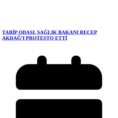
TABİP ODASI, SAĞLIK BAKANI RECEP
AKDAĞ’I PROTESTO ETTİ