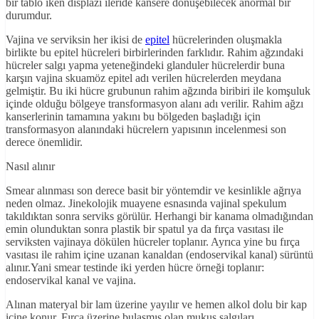
bir tablo iken displazi ileride kansere dönüşebilecek anormal bir
durumdur.
Vajina ve serviksin her ikisi de
epitel
hücrelerinden oluşmakla
birlikte bu epitel hücreleri birbirlerinden farklıdır. Rahim ağzındaki
hücreler salgı yapma yeteneğindeki glanduler hücrelerdir buna
karşın vajina skuamöz epitel adı verilen hücrelerden meydana
gelmiştir. Bu iki hücre grubunun rahim ağzında biribiri ile komşuluk
içinde olduğu bölgeye transformasyon alanı adı verilir. Rahim ağzı
kanserlerinin tamamına yakını bu bölgeden başladığı için
transformasyon alanındaki hücrelern yapısının incelenmesi son
derece önemlidir.
Nasıl alınır
Smear alınması son derece basit bir yöntemdir ve kesinlikle ağrıya
neden olmaz. Jinekolojik muayene esnasında vajinal spekulum
takıldıktan sonra serviks görülür. Herhangi bir kanama olmadığından
emin olunduktan sonra plastik bir spatul ya da fırça vasıtası ile
serviksten vajinaya dökülen hücreler toplanır. Ayrıca yine bu fırça
vasıtası ile rahim içine uzanan kanaldan (endoservikal kanal) sürüntü
alınır.Yani smear testinde iki yerden hücre örneği toplanır:
endoservikal kanal ve vajina.
Alınan materyal bir lam üzerine yayılır ve hemen alkol dolu bir kap
içine konur. Fırça üzerine bulaşmış olan mukus salgıları