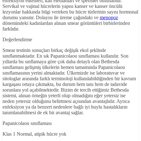
enfeksiyon etkenleri, kan elemanları ve spermler bulunabilir.
Servikal ve vajinal hücrelerin yapısı kanser ve kanser öncülü
lezyonlar hakkında bilgi verirken bu hücre türlerinin sayısı hormonal
durumu yansıtır. Dolayısı ile üreme çağındaki ve
menopoz
dönemindeki kadınlardan alınan smear görüntüleri birbirlerinden
farklıdır.
Değerlendirme
Smear testinin sonuçları birkaç değişik ekol şeklinde
sınıflanmaktadır. En sık Papanicolaou sınıflaması kullanılır. Son
yıllarda bu sınflamaya göre çok daha detaylı olan Bethesda
sınıflaması gelişmiş ülkelerin hemen tamamında Papanicolaou
sınıflamasının yerini almaktadır. Ülkemizde ise laboratuvar ve
sitologlar arasında farklı terminoloji kullanılabildiğinden bir kavram
kargaşası ortaya çıkmakta, bu durum hem tanı hem de tadavide
sorunlara yol açabilmektedir. Bizim de tercih ettiğimiz Bethesda
sistemi, alınan örneğin yeterli olup olmadığını eğer yetersiz ise
neden yetersiz olduğunu belirtmesi açısından avantajlıdır. Ayrıca
enfeksiyon ya da benzeri nedenlere bağlı iyi huylu hastalıkların
tanımlanabilmesi de ek bir avantaj sağlar.
Papanicolaou sınıflaması
Klas 1 Normal, atipik hücre yok