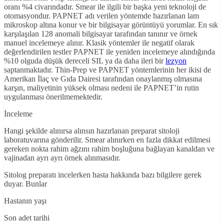
oranı %4 civarındadır. Smear ile ilgili bir başka yeni teknoloji de
otomasyondur. PAPNET adı verilen yöntemde hazırlanan lam
mikroskop altına konur ve bir bilgisayar görüntüyü yorumlar. En sık
karşılaşılan 128 anomali bilgisayar tarafından tanınır ve örnek
manuel incelemeye alınır. Klasik yöntemler ile negatif olarak
değerlendirilen testler PAPNET ile yeniden incelemeye alındığında
%10 olguda düşük dereceli SIL ya da daha ileri bir
lezyon
saptanmaktadır. Thin-Prep ve PAPNET yöntemlerinin her ikisi de
Amerikan İlaç ve Gıda Dairesi tarafından onaylanmış olmasına
karşın, maliyetinin yüksek olması nedeni ile PAPNET’in rutin
uygulanması önerilmemektedir.
İnceleme
Hangi şekilde alınırsa alınsın hazırlanan preparat sitoloji
laboratuvarına gönderilir. Smear alınırken en fazla dikkat edilmesi
gereken nokta rahim ağzını rahim boşluğuna bağlayan kanaldan ve
vajinadan ayrı ayrı örnek alınmasıdır.
Sitolog preparatı incelerken hasta hakkında bazı bilgilere gerek
duyar. Bunlar
Hastanın yaşı
Son adet tarihi