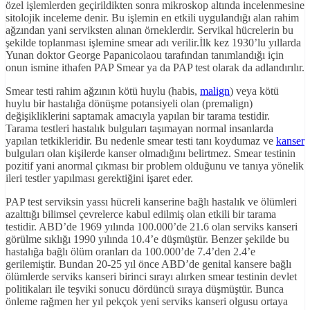
özel işlemlerden geçirildikten sonra mikroskop altında incelenmesine
sitolojik inceleme denir. Bu işlemin en etkili uygulandığı alan rahim
ağzından yani serviksten alınan örneklerdir. Servikal hücrelerin bu
şekilde toplanması işlemine smear adı verilir.İlk kez 1930’lu yıllarda
Yunan doktor George Papanicolaou tarafından tanımlandığı için
onun ismine ithafen PAP Smear ya da PAP test olarak da adlandırılır.
Smear testi rahim ağzının kötü huylu (habis,
malign
) veya kötü
huylu bir hastalığa dönüşme potansiyeli olan (premalign)
değişikliklerini saptamak amacıyla yapılan bir tarama testidir.
Tarama testleri hastalık bulguları taşımayan normal insanlarda
yapılan tetkikleridir. Bu nedenle smear testi tanı koydumaz ve
kanser
bulguları olan kişilerde kanser olmadığını belirtmez. Smear testinin
pozitif yani anormal çıkması bir problem olduğunu ve tanıya yönelik
ileri testler yapılması gerektiğini işaret eder.
PAP test serviksin yassı hücreli kanserine bağlı hastalık ve ölümleri
azalttığı bilimsel çevrelerce kabul edilmiş olan etkili bir tarama
testidir. ABD’de 1969 yılında 100.000’de 21.6 olan serviks kanseri
görülme sıklığı 1990 yılında 10.4’e düşmüştür. Benzer şekilde bu
hastalığa bağlı ölüm oranları da 100.000’de 7.4’den 2.4’e
gerilemiştir. Bundan 20-25 yıl önce ABD’de genital kansere bağlı
ölümlerde serviks kanseri birinci sırayı alırken smear testinin devlet
politikaları ile teşviki sonucu dördüncü sıraya düşmüştür. Bunca
önleme rağmen her yıl pekçok yeni serviks kanseri olgusu ortaya