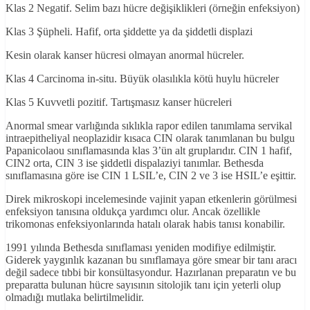
Klas 2 Negatif. Selim bazı hücre değişiklikleri (örneğin enfeksiyon)
Klas 3 Şüpheli. Hafif, orta şiddette ya da şiddetli displazi
Kesin olarak kanser hücresi olmayan anormal hücreler.
Klas 4 Carcinoma in-situ. Büyük olasılıkla kötü huylu hücreler
Klas 5 Kuvvetli pozitif. Tartışmasız kanser hücreleri
Anormal smear varlığında sıklıkla rapor edilen tanımlama servikal
intraepitheliyal neoplazidir kısaca CIN olarak tanımlanan bu bulgu
Papanicolaou sınıflamasında klas 3’ün alt gruplarıdır. CIN 1 hafif,
CIN2 orta, CIN 3 ise şiddetli dispalaziyi tanımlar. Bethesda
sınıflamasına göre ise CIN 1 LSIL’e, CIN 2 ve 3 ise HSIL’e eşittir.
Direk mikroskopi incelemesinde vajinit yapan etkenlerin görülmesi
enfeksiyon tanısına oldukça yardımcı olur. Ancak özellikle
trikomonas enfeksiyonlarında hatalı olarak habis tanısı konabilir.
1991 yılında Bethesda sınıflaması yeniden modifiye edilmiştir.
Giderek yaygınlık kazanan bu sınıflamaya göre smear bir tanı aracı
değil sadece tıbbi bir konsültasyondur. Hazırlanan preparatın ve bu
preparatta bulunan hücre sayısının sitolojik tanı için yeterli olup
olmadığı mutlaka belirtilmelidir.