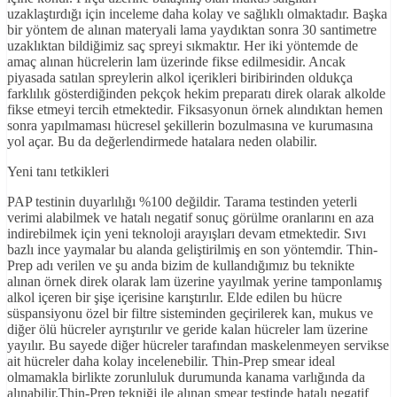
uzaklaştırdığı için inceleme daha kolay ve sağlıklı olmaktadır. Başka
bir yöntem de alınan materyali lama yaydıktan sonra 30 santimetre
uzaklıktan bildiğimiz saç spreyi sıkmaktır. Her iki yöntemde de
amaç alınan hücrelerin lam üzerinde fikse edilmesidir. Ancak
piyasada satılan spreylerin alkol içerikleri biribirinden oldukça
farklılık gösterdiğinden pekçok hekim preparatı direk olarak alkolde
fikse etmeyi tercih etmektedir. Fiksasyonun örnek alındıktan hemen
sonra yapılmaması hücresel şekillerin bozulmasına ve kurumasına
yol açar. Bu da değerlendirmede hatalara neden olabilir.
Yeni tanı tetkikleri
PAP testinin duyarlılığı %100 değildir. Tarama testinden yeterli
verimi alabilmek ve hatalı negatif sonuç görülme oranlarını en aza
indirebilmek için yeni teknoloji arayışları devam etmektedir. Sıvı
bazlı ince yaymalar bu alanda geliştirilmiş en son yöntemdir. Thin-
Prep adı verilen ve şu anda bizim de kullandığımız bu teknikte
alınan örnek direk olarak lam üzerine yayılmak yerine tamponlamış
alkol içeren bir şişe içerisine karıştırılır. Elde edilen bu hücre
süspansiyonu özel bir filtre sisteminden geçirilerek kan, mukus ve
diğer ölü hücreler ayrıştırılır ve geride kalan hücreler lam üzerine
yayılır. Bu sayede diğer hücreler tarafından maskelenmeyen servikse
ait hücreler daha kolay incelenebilir. Thin-Prep smear ideal
olmamakla birlikte zorunluluk durumunda kanama varlığında da
alınabilir.Thin-Prep tekniği ile alınan smear testinde hatalı negatif