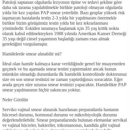
Patoloji saptanan olgularda lezyonun tipine ve tedavi şekline göre
daha sık tarama yapılabilmekle birlikte patoloji olmayan olgularda
yılda bir kez yapılan PAP smear yeterlidir. Bazı gruplar yüksek risk
taşımayan hastalarda testin 2-3 yılda bir yapılmasını önermekle
birlikte bizim görüşümüz testin yılda bir kez tekrarlanması
yönündedir. Eskiden taramaya başlamak için 35 yaş kritik nokta
olarak kabul edilmekteyken 1988 yılında Amerikan Kanser Derneği
35 yaşı değil cinsel yaşantının başladığı zamanı esas almak
gerektiğini vurgulamıştır.
Hamilelerde smear alınabilir mi?
İdeal olan hamile kalmaya karar verildiğinde genel bir muayeneden
geçmek ve bu aşamada smear testini yaptırmaktır ancak bunun
mümkün olmadığı durumlarda ilk hamilelik kontrolünde doktorunuz
size en son smear testinizi ne zaman yaptırdığınızı soracaktır. Eğer
arada geçen süre uzunsa smear testinizi yapacaktır. Hamilelikte PAP
smear yapılmasının hiçbir sakıncası yoktur.
Neler Görülür
Serviko vajinal smear alınarak hazırlanan preparatlarda hastanın
hücresel durumu, hormonal durumu ve mikrobiyolojik durumu
değerlendirilebilir. Smear preparatlarında bulunan elemanlar servikal
ve vajinal hücreler, bakteriler, trikomanonas, kandida gibi vajinal