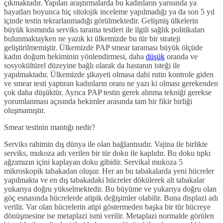
çıkmaktadır. Yapılan araştırmalarda bu kadınların yarısında ya
hayatları boyunca hiç sitolojik inceleme yapılmadığı ya da son 5 yıl
içinde testin tekrarlanmadığı görülmektedir. Gelişmiş ülkelerin
büyük kısmında serviks tarama testleri ile ilgili sağlık politikaları
bulunmaktayken ne yazık ki ülkemizde bu tür bir strateji
geliştirilmemiştir. Ülkemizde PAP smear taraması büyük ölçüde
kadın doğum hekiminin yönlendirmesi, daha
düşük
oranda ve
sosyokültürel düzeyine bağlı olarak da hastanın isteği ile
yapılmaktadır. Ülkemizde şikayeti olmasa dahi rutin kontrole giden
ve smear testi yaptıran kadınların oranı ne yazı ki olması gerekenden
çok daha düşüktür. Ayrıca PAP testin gerek alınma tekniği gerekse
yorumlanması açısında hekimler arasında tam bir fikir birliği
oluşmamıştır.
Smear testinin mantığı nedir?
Serviks rahimin dış dünya ile olan bağlantısıdır. Vajina ile birlikte
serviks, mukoza adı verilen bir tür doku ile kaplıdır. Bu doku tıpkı
ağzımızın içini kaplayan doku gibidir. Servikal mukoza 5
mikroskopik tabakadan oluşur. Her an bu tabakalarda yeni hücreler
yapılmakta ve en dış tabakadaki hücreler dökülerek alt tabakalar
yukarıya doğru yükselmektedir. Bu büyüme ve yukarıya doğru olan
göç esnasında hücrelerde atipik değişimler olabilir. Buna displazi adı
verilir. Var olan hücrelerin atipi göstermeden başka bir tür hücreye
dönüşmesine ise metaplazi ismi verilir. Metaplazi normalde görülen