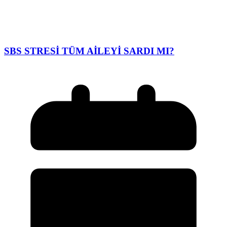
SBS STRESİ TÜM AİLEYİ SARDI MI?