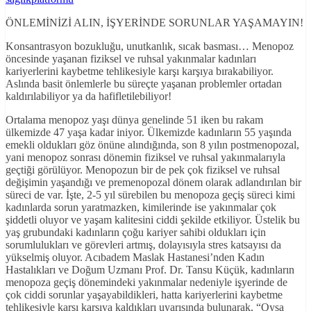
ÖNLEMİNİZİ ALIN, İŞYERİNDE SORUNLAR YAŞAMAYIN!
Konsantrasyon bozukluğu, unutkanlık, sıcak basması… Menopoz
öncesinde yaşanan fiziksel ve ruhsal yakınmalar kadınları
kariyerlerini kaybetme tehlikesiyle karşı karşıya bırakabiliyor.
Aslında basit önlemlerle bu süreçte yaşanan problemler ortadan
kaldırılabiliyor ya da hafifletilebiliyor!
Ortalama menopoz yaşı dünya genelinde 51 iken bu rakam
ülkemizde 47 yaşa kadar iniyor. Ülkemizde kadınların 55 yaşında
emekli oldukları göz önüne alındığında, son 8 yılın postmenopozal,
yani menopoz sonrası dönemin fiziksel ve ruhsal yakınmalarıyla
geçtiği görülüyor. Menopozun bir de pek çok fiziksel ve ruhsal
değişimin yaşandığı ve premenopozal dönem olarak adlandırılan bir
süreci de var. İşte, 2-5 yıl sürebilen bu menopoza geçiş süreci kimi
kadınlarda sorun yaratmazken, kimilerinde ise yakınmalar çok
şiddetli oluyor ve yaşam kalitesini ciddi şekilde etkiliyor. Üstelik bu
yaş grubundaki kadınların çoğu kariyer sahibi oldukları için
sorumlulukları ve görevleri artmış, dolayısıyla stres katsayısı da
yükselmiş oluyor. Acıbadem Maslak Hastanesi’nden Kadın
Hastalıkları ve Doğum Uzmanı Prof. Dr. Tansu Küçük, kadınların
menopoza geçiş dönemindeki yakınmalar nedeniyle işyerinde de
çok ciddi sorunlar yaşayabildikleri, hatta kariyerlerini kaybetme
tehlikesiyle karşı karşıya kaldıkları uyarısında bulunarak, “Oysa