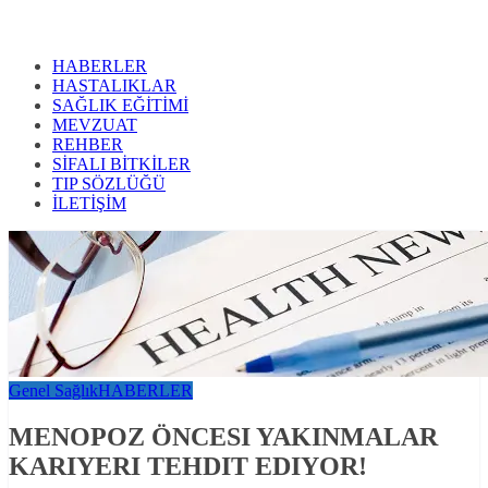
HABERLER
HASTALIKLAR
SAĞLIK EĞİTİMİ
MEVZUAT
REHBER
SİFALI BİTKİLER
TIP SÖZLÜĞÜ
İLETİŞİM
Genel Sağlık
HABERLER
MENOPOZ ÖNCESI YAKINMALAR
KARIYERI TEHDIT EDIYOR!