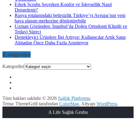
Erkek Scrubs Seçerken Konfor ve İşlevsellik Nasıl
Dengelenir?
Rusya rotalarındaki belirsizlik Türkiye’yi Avrupa’nın yeni
hava ulaşım merkezine dönüştürebilir
Uzman Gözünden: İstanbul’da Doğru Ortodonti Kliniği ve
Tedavi Süreci
Destekleyici Ürünlere İlgi Artıyor: Kullanıcılar Artık Satın
Almadan Önce Daha Fazla Araştırıyor
Kategoriler
Kategoriler
Tüm hakları saklıdır © 2026
Sağlık Platformu
.
Tema: ThemeGrill tarafından
ColorMag
. Altyapı
WordPress
.
A Life Sağlık Grubu