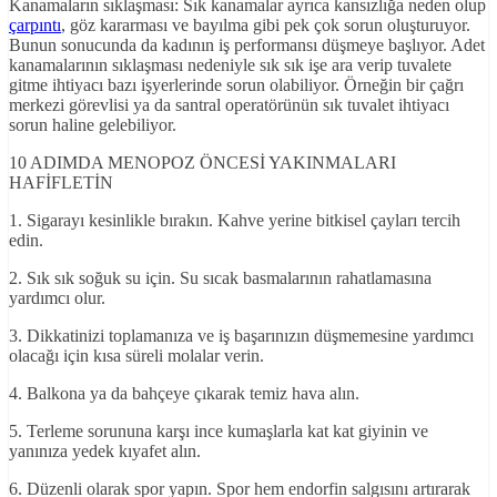
Kanamaların sıklaşması: Sık kanamalar ayrıca kansızlığa neden olup
çarpıntı
, göz kararması ve bayılma gibi pek çok sorun oluşturuyor.
Bunun sonucunda da kadının iş performansı düşmeye başlıyor. Adet
kanamalarının sıklaşması nedeniyle sık sık işe ara verip tuvalete
gitme ihtiyacı bazı işyerlerinde sorun olabiliyor. Örneğin bir çağrı
merkezi görevlisi ya da santral operatörünün sık tuvalet ihtiyacı
sorun haline gelebiliyor.
10 ADIMDA MENOPOZ ÖNCESİ YAKINMALARI
HAFİFLETİN
1. Sigarayı kesinlikle bırakın. Kahve yerine bitkisel çayları tercih
edin.
2. Sık sık soğuk su için. Su sıcak basmalarının rahatlamasına
yardımcı olur.
3. Dikkatinizi toplamanıza ve iş başarınızın düşmemesine yardımcı
olacağı için kısa süreli molalar verin.
4. Balkona ya da bahçeye çıkarak temiz hava alın.
5. Terleme sorununa karşı ince kumaşlarla kat kat giyinin ve
yanınıza yedek kıyafet alın.
6. Düzenli olarak spor yapın. Spor hem endorfin salgısını artırarak