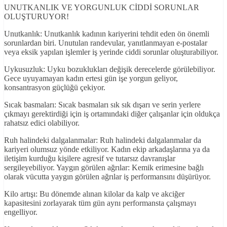
UNUTKANLIK VE YORGUNLUK CİDDİ SORUNLAR
OLUŞTURUYOR!
Unutkanlık: Unutkanlık kadının kariyerini tehdit eden ön önemli
sorunlardan biri. Unutulan randevular, yanıtlanmayan e-postalar
veya eksik yapılan işlemler iş yerinde ciddi sorunlar oluşturabiliyor.
Uykusuzluk: Uyku bozuklukları değişik derecelerde görülebiliyor.
Gece uyuyamayan kadın ertesi gün işe yorgun geliyor,
konsantrasyon güçlüğü çekiyor.
Sıcak basmaları: Sıcak basmaları sık sık dışarı ve serin yerlere
çıkmayı gerektirdiği için iş ortamındaki diğer çalışanlar için oldukça
rahatsız edici olabiliyor.
Ruh halindeki dalgalanmalar: Ruh halindeki dalgalanmalar da
kariyeri olumsuz yönde etkiliyor. Kadın ekip arkadaşlarına ya da
iletişim kurduğu kişilere agresif ve tutarsız davranışlar
sergileyebiliyor. Yaygın görülen ağrılar: Kemik erimesine bağlı
olarak vücutta yaygın görülen ağrılar iş performansını düşürüyor.
Kilo artışı: Bu dönemde alınan kilolar da kalp ve akciğer
kapasitesini zorlayarak tüm gün aynı performansta çalışmayı
engelliyor.