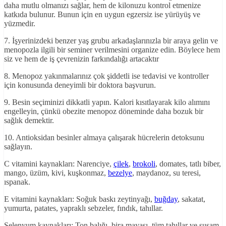
daha mutlu olmanızı sağlar, hem de kilonuzu kontrol etmenize
katkıda bulunur. Bunun için en uygun egzersiz ise yürüyüş ve
yüzmedir.
7. İşyerinizdeki benzer yaş grubu arkadaşlarınızla bir araya gelin ve
menopozla ilgili bir seminer verilmesini organize edin. Böylece hem
siz ve hem de iş çevrenizin farkındalığı artacaktır
8. Menopoz yakınmalarınız çok şiddetli ise tedavisi ve kontroller
için konusunda deneyimli bir doktora başvurun.
9. Besin seçiminizi dikkatli yapın. Kalori kısıtlayarak kilo alımını
engelleyin, çünkü obezite menopoz döneminde daha bozuk bir
sağlık demektir.
10. Antioksidan besinler almaya çalışarak hücrelerin detoksunu
sağlayın.
C vitamini kaynakları: Narenciye,
çilek
,
brokoli
, domates, tatlı biber,
mango, üzüm, kivi, kuşkonmaz,
bezelye
, maydanoz, su teresi,
ıspanak.
E vitamini kaynakları: Soğuk baskı zeytinyağı,
buğday
, sakatat,
yumurta, patates, yapraklı sebzeler, fındık, tahıllar.
Selenyum kaynakları: Ton balığı, bira mayası, tüm tahıllar ve susam.