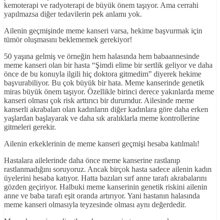
kemoterapi ve radyoterapi de büyük önem taşıyor. Ama cerrahi
yapılmazsa diğer tedavilerin pek anlamı yok.
Ailenin geçmişinde meme kanseri varsa, hekime başvurmak için
tümör oluşmasını beklememek gerekiyor!
50 yaşına gelmiş ve örneğin hem halasında hem babaannesinde
meme kanseri olan bir hasta “Şimdi elime bir sertlik geliyor ve daha
önce de bu konuyla ilgili hiç doktora gitmedim” diyerek hekime
başvurabiliyor. Bu çok büyük bir hata. Meme kanserinde genetik
miras büyük önem taşıyor. Özellikle birinci derece yakınlarda meme
kanseri olması çok risk arttırıcı bir durumdur. Ailesinde meme
kanserli akrabaları olan kadınların diğer kadınlara göre daha erken
yaşlardan başlayarak ve daha sık aralıklarla meme kontrollerine
gitmeleri gerekir.
Ailenin erkeklerinin de meme kanseri geçmişi hesaba katılmalı!
Hastalara ailelerinde daha önce meme kanserine rastlanıp
rastlanmadığını soruyoruz. Ancak birçok hasta sadece ailenin kadın
üyelerini hesaba katıyor. Hatta bazıları sırf anne tarafı akrabalarını
gözden geçiriyor. Halbuki meme kanserinin genetik riskini ailenin
anne ve baba tarafı eşit oranda artırıyor. Yani hastanın halasında
meme kanseri olmasıyla teyzesinde olması aynı değerdedir.