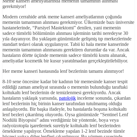
Meme kanseri ameliyatlarında memenin tamamının alınması
gerekmiyor!
Modern cerrahide artık meme kanseri ameliyatlarının çoğunda
memenin tamamının alınması gerekmiyor. Ülkemizde bazı üniversite
hastanelerinde, “Parsiyel Mastektomi” denilen, yani memenin
sadece tümörlü bölümünün alınması işleminin tarihi neredeyse 30
yıla dayanıyor. Bu yaklaşım günümüzde gelişmiş tıp merkezlerinde
standart tedavi olarak uygulanıyor. Tabii ki hala meme kanserinde
memenin tamamının alınmasını gerektiren durumlar da var. Ancak
hastaların dörtte üçünde memenin sadece tümörlü kısmı alınarak,
ameliyatlar kozmetik bir kusur yaratılmadan gerçekleştirilebiliyor.
Her meme kanseri hastasında lenf bezlerinin tamamı alınmıyor!
8-10 sene öncesine kadar bir kadının bir memesinde kanser tespit
edildiği zaman ameliyat sırasında o memenin bulunduğu taraftaki
koltukaltı lenf bezlerinin de temizlenmesi gerekiyordu. Ancak
hastaların yaklaşık yarısında,
patolojik
inceleme sonunda, çıkarılan
lenf bezlerinin hiç birinin kanser tarafından tutulmamış olduğu
anlaşılıyordu. Bir başka ifadeyle, bu hastalarda boşuna koltukaltı
lenf bezleri çıkarılmış oluyordu. Oysa günümüzde “Sentinel Lenf
Nodülü Biyopsisi” adını verdiğimiz bir yöntemle, boya veya
radyoizotopla işaretlemek suretiyle koltukaltı lenf bezlerinden
örnekleme yapılıyor. Örnekleme yapılan 1-2 lenf bezinde tümör
hücresi yoksa diğer lenfleri çıkarılmıyor. Bu yöntem sayesinde,