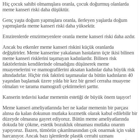
Hiç çocuk sahibi olmamışlara oranla, çocuk doğurmuş olanlarda
meme kanseri riski daha düşüktür.
Genç yaşta doğum yapmışlara oranla, ilerleyen yaşlarda doğum
yapmışlarda meme kanseri riski daha yüksektir.
Emzirenlerde emzirmeyenlere oranla meme kanseri riski daha azdır.
Ancak bu etkenler meme kanseri riskini küçük oranlarda
değiştirirler. Meme kanserine yakalanan hastaların üçte ikisi bilinen
meme kanseri risklerini taşımayan kadınlardır. Bilinen risk
faktörlerinin kendilerinde olmadığını düşünerek meme
muayenelerini ve mamografilerini aksatan kadınlar daha büyük risk
altındadırlar. Hiçbir risk faktörü taşımasalar da bütün kadınların 40
yaşından başlamak üzere yılda bir kez bir genel cerraha muayene
olmaları ve tarama mamografi çektirmeleri şarttır.
Kanserin tedavisi kadar memenin estetiği de büyük önem taşıyor!
Meme kanseri ameliyatlarında her ne kadar memenin bir parçası
alınsa da kalan dokunun mutlaka kozmetik olarak kabul edilebilir bir
düzeyde olmasına gayret ediyoruz. Bütün meme ameliyatlarında
dokuda bir çökme, estetik bozukluk olmaması mutlaka onarım
yapıyoruz. Bazen, tümörün çıkarılmasından çok onarmak için vakit
harcanıyor. Ancak bazı işlemlerde plastik cerrahi uzmanı