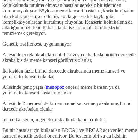
koltukaltında tutulma olmayan hastalar gereksiz bir işlemden
korunmuş oluyor. Böylece meme kanseri hastaları, korkulu rüyaları
olan kol şişmesi (kol ödemi), kolda güç ve his kaybı gibi
komplikasyonlardan kurtulmuş oluyorlar. Kanserin koltukaltına da
atladığının belirlendiği hastalarda ise koltukaltı lenf bezlerini
temizlemek gerekiyor.
Genetik test herkese uygulanmıyor
Ailesinde erkek akrabaları dahil iki veya daha fazla birinci derecede
akraba kişide meme kanseri görülmüş olanlar,
İki kişiden fazla birinci derecede akrabasında meme kanseri ve
yumurtalık kanseri olanlar,
Ailesinde genç yaşta (
menopoz
öncesi) meme kanseri ya da
yumurtalık kanseri hastaları olanlar
Ailesinde 2 memesinde birden meme kanserine yakalanmış birinci
dercede akrabaları olanlar
meme kanseri için genetik risk altında kabul edilirler.
Bu tür hastalar için kullanılan BRCA1 ve BRCA2 adı verilen meme
kanseri genetik testleri öneriliyor. Bu testlerin biri ya da ikisinin