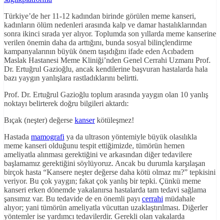
Türkiye’de her 11-12 kadından birinde görülen meme kanseri,
kadınların ölüm nedenleri arasında kalp ve damar hastalıklarından
sonra ikinci sırada yer alıyor. Toplumda son yıllarda meme kanserine
verilen önemin daha da arttığını, bunda sosyal bilinçlendirme
kampanyalarının büyük önem taşıdığını ifade eden Acıbadem
Maslak Hastanesi Meme Kliniği’nden Genel Cerrahi Uzmanı Prof.
Dr. Ertuğrul Gazioğlu, ancak kendilerine başvuran hastalarda hala
bazı yaygın yanlışlara rastladıklarını belirtti.
Prof. Dr. Ertuğrul Gazioğlu toplum arasında yaygın olan 10 yanlış
noktayı belirterek doğru bilgileri aktardı:
Bıçak (neşter) değerse
kanser
kötüleşmez!
Hastada
mamografi
ya da ultrason yöntemiyle büyük olasılıkla
meme kanseri olduğunu tespit ettiğimizde, tümörün hemen
ameliyatla alınması gerektiğini ve arkasından diğer tedavilere
başlamamız gerektiğini söylüyoruz. Ancak bu durumla karşılaşan
birçok hasta “Kansere neşter değerse daha kötü olmaz mı?” tepkisini
veriyor. Bu çok yaygın; fakat çok yanlış bir tepki. Çünkü meme
kanseri erken dönemde yakalanırsa hastalarda tam tedavi sağlama
şansımız var. Bu tedavide de en önemli payı
cerrahi
müdahale
alıyor; yani tümörün ameliyatla vücuttan uzaklaştırılması. Diğerler
yöntemler ise yardımcı tedavilerdir. Gerekli olan vakalarda