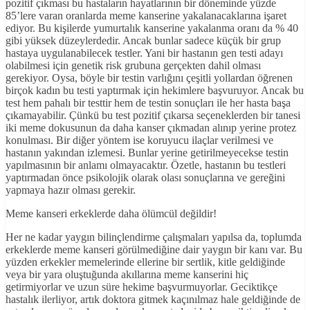
pozitif çıkması bu hastaların hayatlarının bir döneminde yüzde
85’lere varan oranlarda meme kanserine yakalanacaklarına işaret
ediyor. Bu kişilerde yumurtalık kanserine yakalanma oranı da % 40
gibi yüksek düzeylerdedir. Ancak bunlar sadece küçük bir grup
hastaya uygulanabilecek testler. Yani bir hastanın gen testi adayı
olabilmesi için genetik risk grubuna gerçekten dahil olması
gerekiyor. Oysa, böyle bir testin varlığını çeşitli yollardan öğrenen
birçok kadın bu testi yaptırmak için hekimlere başvuruyor. Ancak bu
test hem pahalı bir testtir hem de testin sonuçları ile her hasta başa
çıkamayabilir. Çünkü bu test pozitif çıkarsa seçeneklerden bir tanesi
iki meme dokusunun da daha kanser çıkmadan alınıp yerine protez
konulması. Bir diğer yöntem ise koruyucu ilaçlar verilmesi ve
hastanın yakından izlemesi. Bunlar yerine getirilmeyecekse testin
yapılmasının bir anlamı olmayacaktır. Özetle, hastanın bu testleri
yaptırmadan önce psikolojik olarak olası sonuçlarına ve gereğini
yapmaya hazır olması gerekir.
Meme kanseri erkeklerde daha ölümcül değildir!
Her ne kadar yaygın bilinçlendirme çalışmaları yapılsa da, toplumda
erkeklerde meme kanseri görülmediğine dair yaygın bir kanı var. Bu
yüzden erkekler memelerinde ellerine bir sertlik, kitle geldiğinde
veya bir yara oluştuğunda akıllarına meme kanserini hiç
getirmiyorlar ve uzun süre hekime başvurmuyorlar. Geciktikçe
hastalık ilerliyor, artık doktora gitmek kaçınılmaz hale geldiğinde de