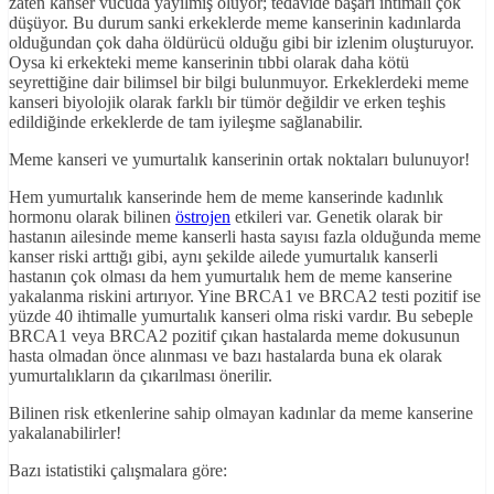
zaten kanser vücuda yayılmış oluyor; tedavide başarı ihtimali çok
düşüyor. Bu durum sanki erkeklerde meme kanserinin kadınlarda
olduğundan çok daha öldürücü olduğu gibi bir izlenim oluşturuyor.
Oysa ki erkekteki meme kanserinin tıbbi olarak daha kötü
seyrettiğine dair bilimsel bir bilgi bulunmuyor. Erkeklerdeki meme
kanseri biyolojik olarak farklı bir tümör değildir ve erken teşhis
edildiğinde erkeklerde de tam iyileşme sağlanabilir.
Meme kanseri ve yumurtalık kanserinin ortak noktaları bulunuyor!
Hem yumurtalık kanserinde hem de meme kanserinde kadınlık
hormonu olarak bilinen
östrojen
etkileri var. Genetik olarak bir
hastanın ailesinde meme kanserli hasta sayısı fazla olduğunda meme
kanser riski arttığı gibi, aynı şekilde ailede yumurtalık kanserli
hastanın çok olması da hem yumurtalık hem de meme kanserine
yakalanma riskini artırıyor. Yine BRCA1 ve BRCA2 testi pozitif ise
yüzde 40 ihtimalle yumurtalık kanseri olma riski vardır. Bu sebeple
BRCA1 veya BRCA2 pozitif çıkan hastalarda meme dokusunun
hasta olmadan önce alınması ve bazı hastalarda buna ek olarak
yumurtalıkların da çıkarılması önerilir.
Bilinen risk etkenlerine sahip olmayan kadınlar da meme kanserine
yakalanabilirler!
Bazı istatistiki çalışmalara göre: