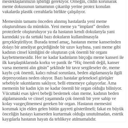
meslektaşlarımızın işbirliği gerekiyor. Örneğin, cildin korunarak
meme dokusunun tamamının çıkarılıp yerine protez konulan
vakalarda plastik cerrahlarla birlikte çalışılıyor.
Memesinin tamamı önceden alınmış hastalarda yeni meme
oluşturulması da mümkün. Yeni meme ya “implant” denilen
protezlerle oluşturuluyor ya da hastanın kendi dokularıyla yani
karındaki ya da sırttaki bazı dokuların kullanılmasıyla
gerçekleştiriliyor. Burada temel amaç, hastanın meme kanserinden
dolayı bir ameliyat geçirdiğinde bir uzuv kaybına, yani meme gibi
kadının cinsel kimliğini de oluşturan çok önemli bir organı
kaybetmemesidir. Her ne kadar kadınların birçoğu meme kanseri ile
ilk karşılaştıklarında korku ve panik ile “Hiç önemli değil, kanser
varsa mememi alın gitsin” şeklinde bir tavır sergileseler de, meme
kaybı çok önemli, kalıcı ruhsal sorunlara, beden algılamasıyla ilgili
depresyonlara neden oluyor. Bazı hastalar geleneksel görüşler
sebebiyle sıkıntılarını saklıyor, belli etmemeye çalışıyorlar. Ama
memenin bir kadın için ne kadar önemli bir organ olduğu biliniyor.
Vücuttaki esas işlevi bebeği beslemek olan meme, kadının beden
algılamasında ve cinsel yaşamında çok önemli bir yere sahip ve
kolay vazgeçilmemesi gereken bir organ. Hastanın memesini
korumak için elden gelen bütün gayreti gösterilmeli; fakat en büyük
önceliğin hastayı kanserden kurtarmak olduğu unutulmadan, estetik
kaygılarla hastanın hayatı da tehlikeye atılmamalıdır.