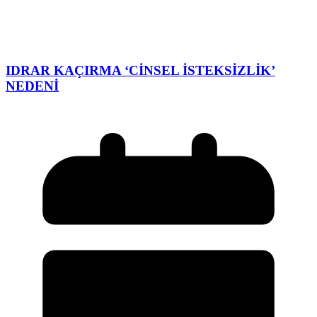
IDRAR KAÇIRMA ‘CİNSEL İSTEKSİZLİK’
NEDENİ