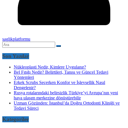
saglikplatformu
Son Yazılar
Nükleoplasti Nedir, Kimlere Uygulanır?
Bel Fıtığı Nedir? Belirtileri, Tanısı ve Güncel Tedavi
Yöntemleri
Erkek Scrubs Seçerken Konfor ve İşlevsellik Nasıl
Dengelenir?
Rusya rotalarındaki belirsizlik Türkiye’yi Avrupa’nın yeni
hava ulaşım merkezine dönüştürebilir
Uzman Gözünden: İstanbul’da Doğru Ortodonti Kliniği ve
Tedavi Süreci
Kategoriler