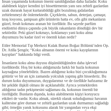
İnsan yaşamında kokunun önemi sanıldığından daha fazladır. Koku
alabilmek kişiye kendini iyi hissettirmenin yanı sıra zehirli gazlardan
uzak durarak hayat kurtarabildiği gibi bozulmuş gıdalardan
zehirlenmeyi de önlemektedir. Çiçeklerin, sabun, deterjan, çamaşır,
tıraş losyonu, şampuan gibi ürünlerin hatta ev, ofis gibi mekanların
güzel, ferah kokması aranan bir özelliktir. Bu sayede parfüm
endüstrisi dünya çapında çok büyük rakamların döndüğü dev bir
sektördür. Peki güzel kokmayı, koklamayı yani koku alma
duyumuzu bu kadar özel ve önemli kılan nedir?
Etiler Memorial Tıp Merkezi Kulak Burun Boğaz Bölümü’nden Op.
Dr. Atilla Şengör, “Koku almanın önemi ve koku kayıplarının
kayıpları” hakkında bilgi verdi.
İnsanların koku alma duyusu düşünüldüğünden daha işlevsel
özelliktedir. Hoş bir koku aldığımızda farklı bir hazla kokunun
kaynağına yönelebiliriz. Bazen aldığımız koku bizi çocukluğumuza
götürür ve bir an için zamanda yolculuk yapmış gibi hissederiz. Bu
durum koku duyumuzun, duygularımız ve de özellikle hafızamız ile
bir şekilde ilişkili olması ile açıklanabilir. Ayrıca yemeklerden
aldığımız tadın pekişmesini sağlaması da, kokunun önemli bir
özelliğidir. Bunların dışında, koku alabilmenin kişiyi koruyucu
etkileri de vardır. Koku almak, sürekli olarak soluduğumuz havanın
kalitesine göre duman ve zehirli gazlardan uzak durmamızı sağladığı
gibi; örneğin yanık kokusunu alarak bir yangından veya ekşi