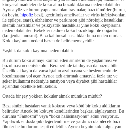
kimyasal maddeler de koku alma bozukluklarına neden olabilirler.
Ayrıca yüz ve burun yapılarına olan travmalar, bazı tümörler (burun,
ön beyin,
hipofiz
bezi), geçirilmiş ameliyatlar ve virüs infeksiyonları
ile epilepsi (sara), alzheimer ve parkinson gibi nörolojik hastalıklar;
sitemik hastalıklar ve psikiyatrik hastalıklar yine koku kayıplarına
neden olabilirler. Bebekler nadiren koku bozukluğu ile doğarlar
(konjenital anosmi). Bazı kalıtımsal hastalıklar buna neden olurlar.
Koku kaybının nedeni bazen de belirlenemeyebilir.
Yaşlılık da koku kaybına neden olabilir
Bu durum koku almayı kontrol eden sinirlerin de yaşlanması ve
bozulması nedeniyle olur. Beraberinde tat duyusu da bozulabilir.
Üstelik tat kaybı da varsa iştahın azalmasına ve beslenmenin de
bozulmasına yol açar. Ayrıca tadı artırmak amacıyla fazla tuz ve
şeker kullanımı nedeniyle tansiyon veya diyabet gibi hastalıklar
açısından özellikle tehlikelidir.
Ortada bir şey yokken kokular almak mümkün müdür?
Bazı sinüzit hastaları yanık kokusu veya kötü bir koku aldıklarını
belirtirler. Ancak bu kokuyu kendilerinden başkası algılayamaz. Bu
duruma “Fantosmi” veya “koku halüsinasyonu” adını veriyoruz.
Yapılacak endoskopik değerlendirme ve yardımcı olabilecek bazı
filmler ile bu durum tespit edilebilir. Ayrıca beynin koku algılayan