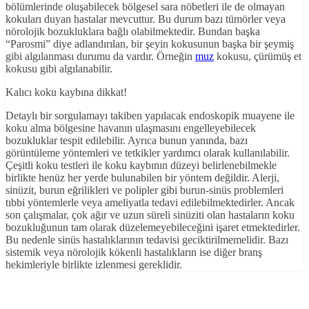
bölümlerinde oluşabilecek bölgesel sara nöbetleri ile de olmayan
kokuları duyan hastalar mevcuttur. Bu durum bazı tümörler veya
nörolojik bozukluklara bağlı olabilmektedir. Bundan başka
“Parosmi” diye adlandırılan, bir şeyin kokusunun başka bir şeymiş
gibi algılanması durumu da vardır. Örneğin
muz
kokusu, çürümüş et
kokusu gibi algılanabilir.
Kalıcı koku kaybına dikkat!
Detaylı bir sorgulamayı takiben yapılacak endoskopik muayene ile
koku alma bölgesine havanın ulaşmasını engelleyebilecek
bozukluklar tespit edilebilir. Ayrıca bunun yanında, bazı
görüntüleme yöntemleri ve tetkikler yardımcı olarak kullanılabilir.
Çeşitli koku testleri ile koku kaybının düzeyi belirlenebilmekle
birlikte henüz her yerde bulunabilen bir yöntem değildir. Alerji,
sinüzit, burun eğrilikleri ve polipler gibi burun-sinüs problemleri
tıbbi yöntemlerle veya ameliyatla tedavi edilebilmektedirler. Ancak
son çalışmalar, çok ağır ve uzun süreli sinüziti olan hastaların koku
bozukluğunun tam olarak düzelemeyebileceğini işaret etmektedirler.
Bu nedenle sinüs hastalıklarının tedavisi geciktirilmemelidir. Bazı
sistemik veya nörolojik kökenli hastalıkların ise diğer branş
hekimleriyle birlikte izlenmesi gereklidir.