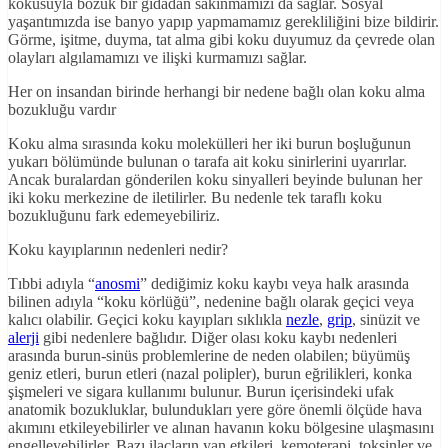
kokusuyla bozuk bir gıdadan sakınmamızı da sağlar. Sosyal
yaşantımızda ise banyo yapıp yapmamamız gerekliliğini bize bildirir.
Görme, işitme, duyma, tat alma gibi koku duyumuz da çevrede olan
olayları algılamamızı ve ilişki kurmamızı sağlar.
Her on insandan birinde herhangi bir nedene bağlı olan koku alma
bozukluğu vardır
Koku alma sırasında koku molekülleri her iki burun boşluğunun
yukarı bölümünde bulunan o tarafa ait koku sinirlerini uyarırlar.
Ancak buralardan gönderilen koku sinyalleri beyinde bulunan her
iki koku merkezine de iletilirler. Bu nedenle tek taraflı koku
bozukluğunu fark edemeyebiliriz.
Koku kayıplarının nedenleri nedir?
Tıbbi adıyla “
anosmi
” dediğimiz koku kaybı veya halk arasında
bilinen adıyla “koku körlüğü”, nedenine bağlı olarak geçici veya
kalıcı olabilir. Geçici koku kayıpları sıklıkla
nezle
,
grip
, sinüzit ve
alerji
gibi nedenlere bağlıdır. Diğer olası koku kaybı nedenleri
arasında burun-sinüs problemlerine de neden olabilen; büyümüş
geniz etleri, burun etleri (nazal polipler), burun eğrilikleri, konka
şişmeleri ve sigara kullanımı bulunur. Burun içerisindeki ufak
anatomik bozukluklar, bulundukları yere göre önemli ölçüde hava
akımını etkileyebilirler ve alınan havanın koku bölgesine ulaşmasını
engelleyebilirler. Bazı ilaçların yan etkileri, kemoterapi, toksinler ve