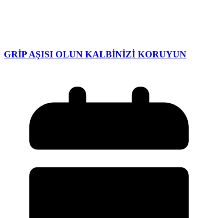
GRİP AŞISI OLUN KALBİNİZİ KORUYUN