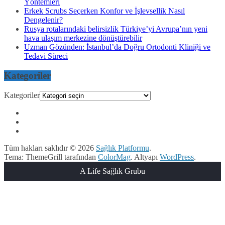
Yöntemleri
Erkek Scrubs Seçerken Konfor ve İşlevsellik Nasıl
Dengelenir?
Rusya rotalarındaki belirsizlik Türkiye’yi Avrupa’nın yeni
hava ulaşım merkezine dönüştürebilir
Uzman Gözünden: İstanbul’da Doğru Ortodonti Kliniği ve
Tedavi Süreci
Kategoriler
Kategoriler
Tüm hakları saklıdır © 2026
Sağlık Platformu
.
Tema: ThemeGrill tarafından
ColorMag
. Altyapı
WordPress
.
A Life Sağlık Grubu