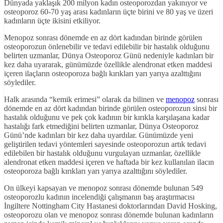
Dünyada yaklaşık 200 milyon kadın osteoporozdan yakınıyor ve
osteoporoz 60-70 yaş arası kadınların üçte birini ve 80 yaş ve üzeri
kadınların üçte ikisini etkiliyor.
Menopoz sonrası dönemde en az dört kadından birinde görülen
osteoporozun önlenebilir ve tedavi edilebilir bir hastalık olduğunu
belirten uzmanlar, Dünya Osteoporoz Günü nedeniyle kadınları bir
kez daha uyararak, günümüzde özellikle alendronat etken maddesi
içeren ilaçların osteoporoza bağlı kırıkları yarı yarıya azalttığını
söylediler.
Halk arasında “kemik erimesi” olarak da bilinen ve
menopoz
sonrası
dönemde en az dört kadından birinde görülen osteoporozun sinsi bir
hastalık olduğunu ve pek çok kadının bir kırıkla karşılaşana kadar
hastalığı fark etmediğini belirten uzmanlar, Dünya Osteoporoz
Günü’nde kadınları bir kez daha uyardılar. Günümüzde yeni
geliştirilen tedavi yöntemleri sayesinde osteoporozun artık tedavi
edilebilen bir hastalık olduğunu vurgulayan uzmanlar, özellikle
alendronat etken maddesi içeren ve haftada bir kez kullanılan ilacın
osteoporoza bağlı kırıkları yarı yarıya azalttığını söylediler.
On ülkeyi kapsayan ve menopoz sonrası dönemde bulunan 549
osteoporozlu kadının incelendiği çalışmanın baş araştırmacısı
İngiltere Nottingham City Hastanesi doktorlarından David Hosking,
osteoporozu olan ve menopoz sonrası dönemde bulunan kadınların