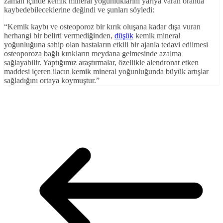
zaman içinde kemik mineral yoğunluklarını yarıya varan oranda
kaybedebileceklerine değindi ve şunları söyledi:
“Kemik kaybı ve osteoporoz bir kırık oluşana kadar dışa vuran
herhangi bir belirti vermediğinden,
düşük
kemik mineral
yoğunluğuna sahip olan hastaların etkili bir ajanla tedavi edilmesi
osteoporoza bağlı kırıkların meydana gelmesinde azalma
sağlayabilir. Yaptığımız araştırmalar, özellikle alendronat etken
maddesi içeren ilacın kemik mineral yoğunluğunda büyük artışlar
sağladığını ortaya koymuştur.”