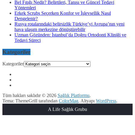
Bel Fıtığı Nedir? Belirtileri, Tanısı ve Güncel Tedavi
Yöntemleri
Erkek Scrubs Seçerken Konfor ve İşlevsellik Nasıl
Dengelenir?
Rusya rotalarındaki belirsizlik Türkiye’yi Avrupa’nın yeni
hava ulaşım merkezine dönüştürebilir
Uzman Gözünden: İstanbul’da Doğru Ortodonti Kliniği ve
Tedavi Süreci
Kategoriler
Kategoriler
Tüm hakları saklıdır © 2026
Sağlık Platformu
.
Tema: ThemeGrill tarafından
ColorMag
. Altyapı
WordPress
.
A Life Sağlık Grubu