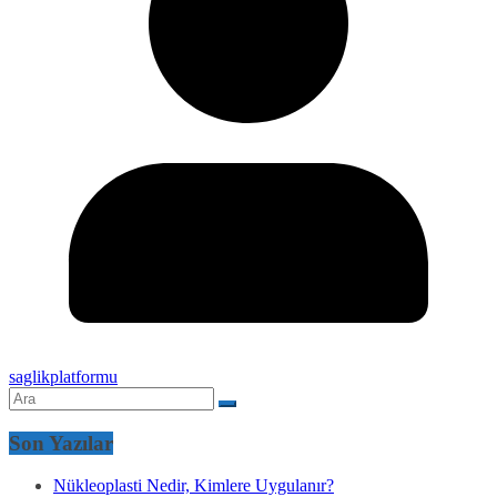
saglikplatformu
Son Yazılar
Nükleoplasti Nedir, Kimlere Uygulanır?