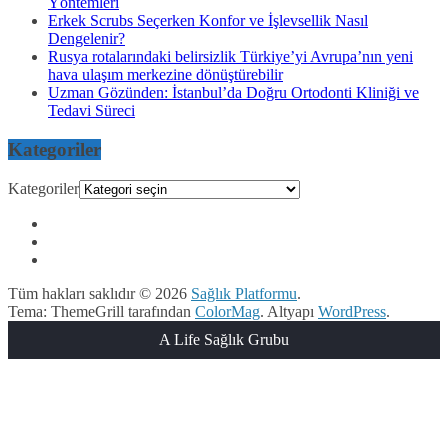
Yöntemleri
Erkek Scrubs Seçerken Konfor ve İşlevsellik Nasıl
Dengelenir?
Rusya rotalarındaki belirsizlik Türkiye’yi Avrupa’nın yeni
hava ulaşım merkezine dönüştürebilir
Uzman Gözünden: İstanbul’da Doğru Ortodonti Kliniği ve
Tedavi Süreci
Kategoriler
Kategoriler
Tüm hakları saklıdır © 2026
Sağlık Platformu
.
Tema: ThemeGrill tarafından
ColorMag
. Altyapı
WordPress
.
A Life Sağlık Grubu