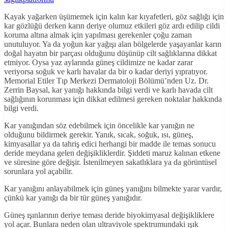
Kayak yağarken üşümemek için kalın kar kıyafetleri, göz sağlığı için
kar gözlüğü derken karın deriye olumuz etkileri göz ardı edilip cildi
koruma altına almak için yapılması gerekenler çoğu zaman
unutuluyor. Ya da yoğun kar yağışı alan bölgelerde yaşayanlar karın
doğal hayatın bir parçası olduğunu düşünüp cilt sağlıklarına dikkat
etmiyor. Oysa yaz aylarında güneş cildimize ne kadar zarar
veriyorsa soğuk ve karlı havalar da bir o kadar deriyi yıpratıyor.
Memorial Etiler Tıp Merkezi Dermatoloji Bölümü’nden Uz. Dr.
Zerrin Baysal, kar yanığı hakkında bilgi verdi ve karlı havada cilt
sağlığının korunması için dikkat edilmesi gereken noktalar hakkında
bilgi verdi.
Kar yanığından söz edebilmek için öncelikle kar yanığın ne
olduğunu bildirmek gerekir. Yanık, sıcak, soğuk, ısı, güneş,
kimyasallar ya da tahriş edici herhangi bir madde ile temas sonucu
deride meydana gelen değişikliklerdir. Şiddeti maruz kalınan etkene
ve süresine göre değişir. İstenilmeyen sakatlıklara ya da görüntüsel
sorunlara yol açabilir.
Kar yanığını anlayabilmek için güneş yanığını bilmekte yarar vardır,
çünkü kar yanığı da bir tür güneş yanığıdır.
Güneş ışınlarının deriye teması deride biyokimyasal değişikliklere
yol açar. Bunlara neden olan ultraviyole spektrumundaki ışık