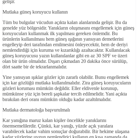
gelişir.
Mutlaka güneş koruyucu kullanın
Tüm bu bulgular vücudun açıkta kalan alanlarında gelişir. Bu da
genelde yüz bölgesidir. Yanıkların oluşmasını engellemek için güneş
koruyucuları kullanmak ilk yapılması gereken önlemdir. Bu
ürünlerin kullanılması hem güneş ışığının yansıyan demetlerini
engelleyip deri tarafından emilmesini önleyecektir, hem de deriyi
nemlendirdiği için kuruma ve kızarıklığı azaltacaktır. Kullanılacak
güneş koruyucusu yazın kullanılanlar gibi en az 30 SPF ve üzeri
olan bir ürün olmalıdır. Dışarı çıkmadan 20 dakika önce sürülüp,
dört saatte bir de tekrarlanmalıdır.
Yine yansıyan ışıklar gözler için zararlı olabilir. Bunu engellemek
için kar gözlüğü mutlaka kullanılmalıdır. Zira güneş koruyucuların
gözleri koruması mümkün değildir. Eller eldivenle korunup,
mümkünse yüz için bereli şapkalar tercih edilmelidir. Yani açıkta
bırakılan deri oranı mümkün olduğu kadar azaltılmalıdır.
Mutlaka dermatoloğa başvurulmalı
Kar yanığına maruz kalan kişiler öncelikle yanıklarını
önemsemelilerdir. Çünkü, kar yanığı, yüzde açık yaralara
varabilecek kadar vahim sonuçlar doğurabilir. Bir hekime ulaşana
kadar yüzlerine uygun nemlendirici kullanıp en kısa zamanda da