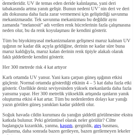
demetleridir. UV ile temas eden deride kalınlaşma, yani deri
tabakasında artma yanıtı gelişir. Bunun nedeni UV’ nin deri ve deri
altı dokusuna daha fazla zarar vermemesi için geliştirdiği savunma
mekanizmasıdır. Tek savunma mekanizması bu değildir aynı
zamanda “melanosit” adı verilen renk hücrelerinin fazla çalışmasına
neden olur, bu da renk koyulaşması ile kendini gösterir.
Tüm bu biyokimyasal mekanizmaların gelişmesi maruz kalınan UV
ışığının ne kadar dik açıyla geldiğine, derinin ne kadar süre buna
maruz kaldığıyla, maruz kalan derinin renk tipiyle alakalı olarak
faklı şiddetlerde kendini gösterir.
Her 300 metrede risk 4 kat artıyor
Karlı ortamda UV yansır. Yani kara çarpan güneş ışığının etkisi
güçlenir. Normal ortamda gösterdiği etkinin 4 – 5 kat daha fazla etki
gösterir. Özellikle deniz seviyesinden yüksek mekanlarda daha fazla
yansıma yapar. Her 300 metrelik yükseklik artışında ışınların yanık
oluşturma etkisi 4 kat artar. Tüm bu nedenlerden dolayı kar yanığı
yazın görülen güneş yanıkları kadar şiddetli olur.
Soğuk havada cildin kuruması da yanığın şiddetli görülmesine ekstra
katkıda bulunur. Peki görüntüsel olarak neler görülür? Ciltte
başlangıçta kızarıklık, yanma,
kaşıntı
, gerginlik,
ateş
basması,
pullanma, daha sonrada bazen gerileyen, bazen gerilemeyen lekeler