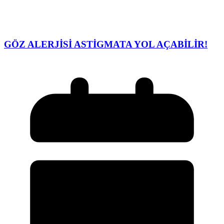
GÖZ ALERJİSİ ASTİGMATA YOL AÇABİLİR!