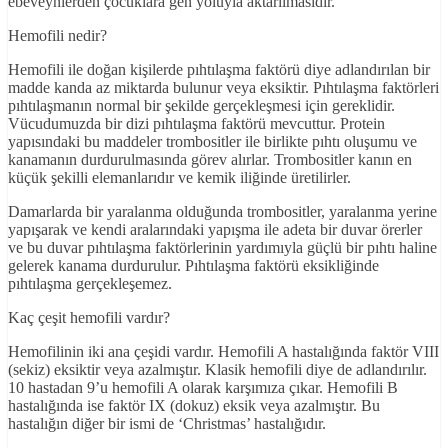
ebeveynlerden çocuklara gen yoluyla aktarılmasıdır.
Hemofili nedir?
Hemofili ile doğan kişilerde pıhtılaşma faktörü diye adlandırılan bir
madde kanda az miktarda bulunur veya eksiktir. Pıhtılaşma faktörleri
pıhtılaşmanın normal bir şekilde gerçekleşmesi için gereklidir.
Vücudumuzda bir dizi pıhtılaşma faktörü mevcuttur. Protein
yapısındaki bu maddeler trombositler ile birlikte pıhtı oluşumu ve
kanamanın durdurulmasında görev alırlar. Trombositler kanın en
küçük şekilli elemanlarıdır ve kemik iliğinde üretilirler.
Damarlarda bir yaralanma olduğunda trombositler, yaralanma yerine
yapışarak ve kendi aralarındaki yapışma ile adeta bir duvar örerler
ve bu duvar pıhtılaşma faktörlerinin yardımıyla güçlü bir pıhtı haline
gelerek kanama durdurulur. Pıhtılaşma faktörü eksikliğinde
pıhtılaşma gerçekleşemez.
Kaç çeşit hemofili vardır?
Hemofilinin iki ana çeşidi vardır. Hemofili A hastalığında faktör VIII
(sekiz) eksiktir veya azalmıştır. Klasik hemofili diye de adlandırılır.
10 hastadan 9’u hemofili A olarak karşımıza çıkar. Hemofili B
hastalığında ise faktör IX (dokuz) eksik veya azalmıştır. Bu
hastalığın diğer bir ismi de ‘Christmas’ hastalığıdır.