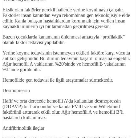
Eksik olan faktörler gerekli hallerde yerine koyulmaya çalışılır.
Faktörler insan kanından veya rekombinan gen teknolojisiyle elde
edilir. Kanla bulaşan hastalıklardan korunmak için verilen insan
kaynaklı ürünlerin iyi bir taramadan geçirilmesi gerekir.
Bazen çocuklarda kanamanın önlenmesi amacıyla “profilaktik”
olarak faktör tedavisi yapılabilir.
Yerine koyma tedavisinin istenmeyen etkileri faktöre karşı vücutta
antikor gelişimidir. Bu durum tedavinin başarılı olmasına engeldir.
Ağır hemofili A vaklarının %20’sinde ve hemofili B vakalarının
%1’inde görülebilir.
Hemofilide gen tedavisi ile ilgili araştırmalar sürmektedir.
Desmopressin
Hafif ve orta derecede hemofili A’da kullanılan desmopressin
(DDAVP) bir hormondur ve kanda FVIII ve von Willebrand
faktörünü arttırarak etkili olur. Ağır hemofili A ve hemofili B’li
hastalarda kullanılmaz.
Antifibrinolitik ilaçlar