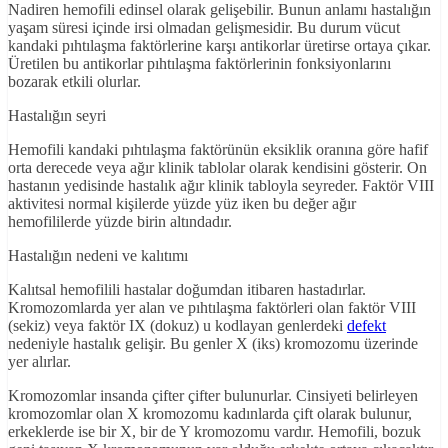
Nadiren hemofili edinsel olarak gelişebilir. Bunun anlamı hastalığın
yaşam süresi içinde irsi olmadan gelişmesidir. Bu durum vücut
kandaki pıhtılaşma faktörlerine karşı antikorlar üretirse ortaya çıkar.
Üretilen bu antikorlar pıhtılaşma faktörlerinin fonksiyonlarını
bozarak etkili olurlar.
Hastalığın seyri
Hemofili kandaki pıhtılaşma faktörünün eksiklik oranına göre hafif
orta derecede veya ağır klinik tablolar olarak kendisini gösterir. On
hastanın yedisinde hastalık ağır klinik tabloyla seyreder. Faktör VIII
aktivitesi normal kişilerde yüzde yüz iken bu değer ağır
hemofililerde yüzde birin altındadır.
Hastalığın nedeni ve kalıtımı
Kalıtsal hemofilili hastalar doğumdan itibaren hastadırlar.
Kromozomlarda yer alan ve pıhtılaşma faktörleri olan faktör VIII
(sekiz) veya faktör IX (dokuz) u kodlayan genlerdeki
defekt
nedeniyle hastalık gelişir. Bu genler X (iks) kromozomu üzerinde
yer alırlar.
Kromozomlar insanda çifter çifter bulunurlar. Cinsiyeti belirleyen
kromozomlar olan X kromozomu kadınlarda çift olarak bulunur,
erkeklerde ise bir X, bir de Y kromozomu vardır. Hemofili, bozuk