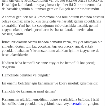
geni taşıyan X kromozomunun var olduğu erkekte ortaya çıkacaktır.
Hastalığın kadınlarda ortaya çıkması için her iki X kromozomunda
da hastalık geninin bulunması gerekir. Bu çok nadir bir durumdur.
Anormal geni tek bir X kromozomunda bulunduran kadında hastalık
ortaya çıkmaz ama bu kişi taşıyıcıdır ve hastalık genini çocuklarına
aktarabilir. Yani her kız çocuğunun %50 olasılıkla hastalık genini
taşıyıcı olarak, erkek çocukların ise hasta olarak anneden alma
olasılığı vardır.
İkinci bir olasılık olarak babada hemofili varsa, taşıyıcı olmayan bir
anneden doğan tüm kız çocukları taşıyıcı olacak, ancak erkek
çocukları babadan Y kromozomunu aldıkları için ne taşıyıcı ne de
hasta olacaklardır.
Nadiren baba hemofili ve anne taşıyıcı ise hemofilili kız çocuğu
doğabilir.
Hemofilide belirtiler ve bulgular
En önemli belirtiler ağır kanamalar ve kolay morluk gelişmesidir.
Hemofili’de kanamalar nasıl gelişir?
Kanamanın ağırlığı hemofilinin tipine ve ağırlığına bağlıdır. Hafif
hemofilisi olan çocuklar diş çekimi, kaza veya
cerrahi
bir girişime