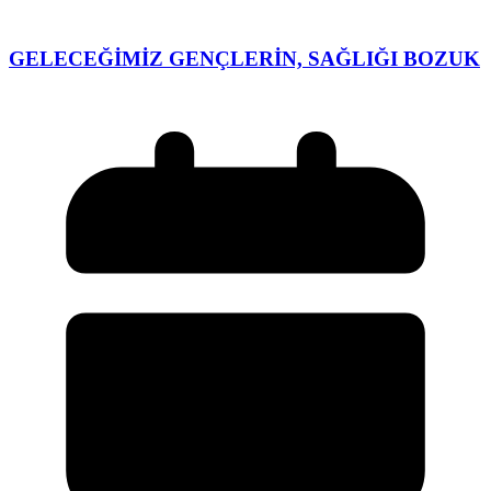
GELECEĞİMİZ GENÇLERİN, SAĞLIĞI BOZUK