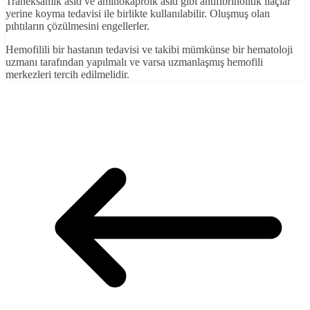
Traneksamik asid ve aminokaproik asid gibi antifibrinolitik ilaçlar
yerine koyma tedavisi ile birlikte kullanılabilir. Oluşmuş olan
pıhtıların çözülmesini engellerler.
Hemofilili bir hastanın tedavisi ve takibi mümkünse bir hematoloji
uzmanı tarafından yapılmalı ve varsa uzmanlaşmış hemofili
merkezleri tercih edilmelidir.