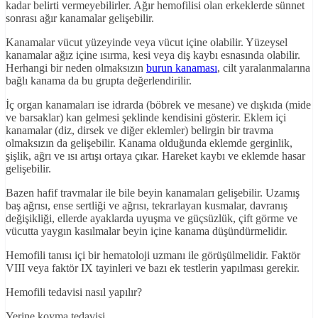
kadar belirti vermeyebilirler. Ağır hemofilisi olan erkeklerde sünnet
sonrası ağır kanamalar gelişebilir.
Kanamalar vücut yüzeyinde veya vücut içine olabilir. Yüzeysel
kanamalar ağız içine ısırma, kesi veya diş kaybı esnasında olabilir.
Herhangi bir neden olmaksızın
burun kanaması
, cilt yaralanmalarına
bağlı kanama da bu grupta değerlendirilir.
İç organ kanamaları ise idrarda (böbrek ve mesane) ve dışkıda (mide
ve barsaklar) kan gelmesi şeklinde kendisini gösterir. Eklem içi
kanamalar (diz, dirsek ve diğer eklemler) belirgin bir travma
olmaksızın da gelişebilir. Kanama olduğunda eklemde gerginlik,
şişlik, ağrı ve ısı artışı ortaya çıkar. Hareket kaybı ve eklemde hasar
gelişebilir.
Bazen hafif travmalar ile bile beyin kanamaları gelişebilir. Uzamış
baş ağrısı, ense sertliği ve ağrısı, tekrarlayan kusmalar, davranış
değişikliği, ellerde ayaklarda uyuşma ve güçsüzlük, çift görme ve
vücutta yaygın kasılmalar beyin içine kanama düşündürmelidir.
Hemofili tanısı içi bir hematoloji uzmanı ile görüşülmelidir. Faktör
VIII veya faktör IX tayinleri ve bazı ek testlerin yapılması gerekir.
Hemofili tedavisi nasıl yapılır?
Yerine koyma tedavisi