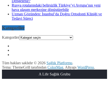
Dengelenir?
Rusya rotalarındaki belirsizlik Türkiye’yi Avrupa’nın yeni
hava ulaşım merkezine dönüştürebilir
Uzman Gözünden: İstanbul’da Doğru Ortodonti Kliniği ve
Tedavi Süreci
Kategoriler
Kategoriler
Tüm hakları saklıdır © 2026
Sağlık Platformu
.
Tema: ThemeGrill tarafından
ColorMag
. Altyapı
WordPress
.
A Life Sağlık Grubu