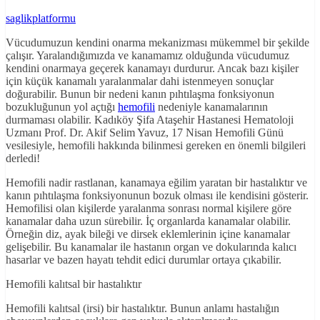
saglikplatformu
Vücudumuzun kendini onarma mekanizması mükemmel bir şekilde
çalışır. Yaralandığımızda ve kanamamız olduğunda vücudumuz
kendini onarmaya geçerek kanamayı durdurur. Ancak bazı kişiler
için küçük kanamalı yaralanmalar dahi istenmeyen sonuçlar
doğurabilir. Bunun bir nedeni kanın pıhtılaşma fonksiyonun
bozukluğunun yol açtığı
hemofili
nedeniyle kanamalarının
durmaması olabilir. Kadıköy Şifa Ataşehir Hastanesi Hematoloji
Uzmanı Prof. Dr. Akif Selim Yavuz, 17 Nisan Hemofili Günü
vesilesiyle, hemofili hakkında bilinmesi gereken en önemli bilgileri
derledi!
Hemofili nadir rastlanan, kanamaya eğilim yaratan bir hastalıktır ve
kanın pıhtılaşma fonksiyonunun bozuk olması ile kendisini gösterir.
Hemofilisi olan kişilerde yaralanma sonrası normal kişilere göre
kanamalar daha uzun sürebilir. İç organlarda kanamalar olabilir.
Örneğin diz, ayak bileği ve dirsek eklemlerinin içine kanamalar
gelişebilir. Bu kanamalar ile hastanın organ ve dokularında kalıcı
hasarlar ve bazen hayatı tehdit edici durumlar ortaya çıkabilir.
Hemofili kalıtsal bir hastalıktır
Hemofili kalıtsal (irsi) bir hastalıktır. Bunun anlamı hastalığın