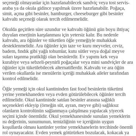
seçeneği olmayanlar için hazırlanabilecek sandviç veya tost servis-
araba ya da okula gidince yapılmak üzere hazırlanabilir. Poğaça,
simit, açma gibi besinler, hamburger, cheeseburger gibi besinler
kahvaltı seçeneği olarak tercih edilmemelidir.
Okulda geçirilen süre uzundur ve kahvaltı öğünü gün boyu ihtiyaç
duyulan enerjinin karşılanması için yetersiz kalır. Bu nedenle
kahvaltı, ara öğünler ve tüketilen öğle yemeğiyle muhakkak
desteklenmelidir. Ara öğünler için taze ve kuru meyveler, ceviz,
badem, fındık gibi yağlı tohumlar, kutu sütler veya doğal meyve
suları taşınma pratikliği olan besinlerdir. Ev yapımı kek veya
kurabiye veya sebzeli-peynirli poğaçalar veya mini sandviçler de ara
öğünler için tüketilebilecek alternatiflerdir. Kahvaltı ve ara öğün
verilen okullarda ise menülerin içeriği muhakkak aileler tarafından
kontrol edilmelidir.
Öğle yemeği için okul kantininden fast food besinlerin tüketimi
yerine yemekhaneden veya evden götürülebilecek öğünler tercih
edilmelidir. Okul kantininde satılan besinler arasına sağlıklı
seçenekleri ekleyip (örneğin süt, ayran, meyve gibi) sağlıksız
olanların kontrolünün sağlanmaya çalışılması yapılacak yiyecek
seçimi içinde önemlidir. Okul yemekhanesinde sunulan yemeklerin
ısı değerinin, sunumunun, temizliğinin ve içeriğinin uygun
koşullarda olması kantinler yerine yemekhanelerin tercihinde önemli
rol oynayacaktır. Evden yemek götürürken bozulacak, kokacak ya