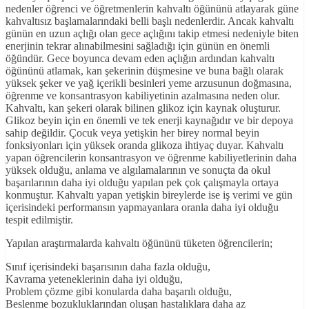
nedenler öğrenci ve öğretmenlerin kahvaltı öğününü atlayarak güne
kahvaltısız başlamalarındaki belli başlı nedenlerdir. Ancak kahvaltı
günün en uzun açlığı olan gece açlığını takip etmesi nedeniyle biten
enerjinin tekrar alınabilmesini sağladığı için günün en önemli
öğündür. Gece boyunca devam eden açlığın ardından kahvaltı
öğününü atlamak, kan şekerinin düşmesine ve buna bağlı olarak
yüksek şeker ve yağ içerikli besinleri yeme arzusunun doğmasına,
öğrenme ve konsantrasyon kabiliyetinin azalmasına neden olur.
Kahvaltı, kan şekeri olarak bilinen glikoz için kaynak oluşturur.
Glikoz beyin için en önemli ve tek enerji kaynağıdır ve bir depoya
sahip değildir. Çocuk veya yetişkin her birey normal beyin
fonksiyonları için yüksek oranda glikoza ihtiyaç duyar. Kahvaltı
yapan öğrencilerin konsantrasyon ve öğrenme kabiliyetlerinin daha
yüksek olduğu, anlama ve algılamalarının ve sonuçta da okul
başarılarının daha iyi olduğu yapılan pek çok çalışmayla ortaya
konmuştur. Kahvaltı yapan yetişkin bireylerde ise iş verimi ve gün
içerisindeki performansın yapmayanlara oranla daha iyi olduğu
tespit edilmiştir.
Yapılan araştırmalarda kahvaltı öğününü tüketen öğrencilerin;
Sınıf içerisindeki başarısının daha fazla olduğu,
Kavrama yeteneklerinin daha iyi olduğu,
Problem çözme gibi konularda daha başarılı olduğu,
Beslenme bozukluklarından oluşan hastalıklara daha az