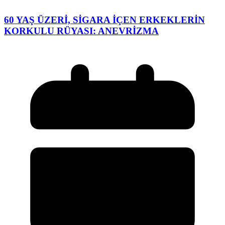
60 YAŞ ÜZERİ, SİGARA İÇEN ERKEKLERİN
KORKULU RÜYASI: ANEVRİZMA