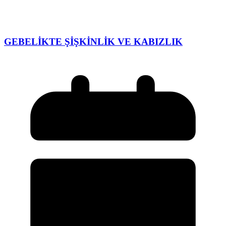
GEBELİKTE ŞİŞKİNLİK VE KABIZLIK