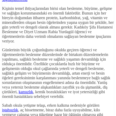
Kişinin temel ihtiyaçlarından birisi olan beslenme, büyüme, gelişme
ve sağlığın korunmasındaki en önemli faktördür. Bunun için her
bireyin doğumdan itibaren protein, karbonhidrat, yağ, vitamin ve
minerallerden oluşan besin öğelerinden yaşına uygun bir şekilde, her
gün yeterli ve dengeli olarak alması gerekir. Kadıköy Şifa Hastanesi
Beslenme ve Diyet Uzmanı Rabia Yurdagül öğrenci ve
öğretmenlerin daha verimli olmalarını sağlayan beslenme ipuçlarını
veriyor.
Günlerinin büyük çoğunluğunu okulda geçiren öğrenci ve
öğretmenlerin beslenme düzenlerinde de birtakım düzenlemelerin
yapılması, sağlıklı beslenme ve sağlıklı yaşamın devamlılığı için
oldukça önemlidir. Özellikle çocuklarda hızlı bir büyüme ve
gelişmenin olduğu okul çağlarında yeterli ve dengeli beslenme,
sağlıklı gelişim ve büyümenin devamlılığı, artan enerji ve besin
öğeleri gereksinimin karşılanması yanında beslenmeye bağlı sağlık
sorunlarının oluşmasının engellenmesi adına da önemlidir. Yanlış
veya yetersiz beslenme alışkanlıkları zayıflık ya da şişmanlık, diş
çürükleri,
kansızlık
, kemik bozuklukları ve iyot yetersizliği gibi
önemli hastalıklara sebebiyet verebilir.
Sabah okula yetişme telaşı, erken kalkma nedeniyle görülen
iştahsızlık
, aç hissetmeme, biraz daha fazla uyuyabilme, kilo
vermeye çalışma veya tüketime hazır bir öğünün olmayışı gibi