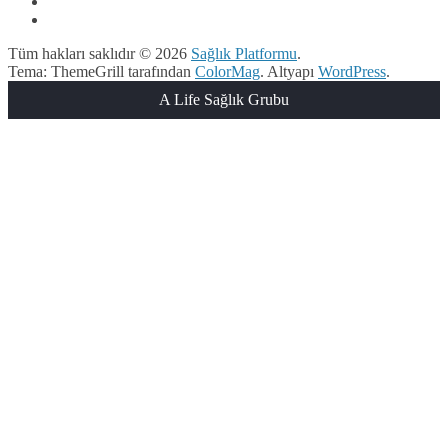
Tüm hakları saklıdır © 2026
Sağlık Platformu
.
Tema: ThemeGrill tarafından
ColorMag
. Altyapı
WordPress
.
A Life Sağlık Grubu