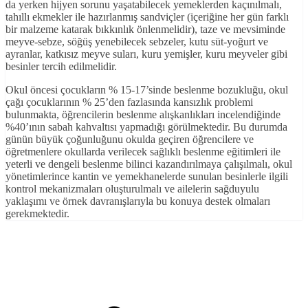
da yerken hijyen sorunu yaşatabilecek yemeklerden kaçınılmalı,
tahıllı ekmekler ile hazırlanmış sandviçler (içeriğine her gün farklı
bir malzeme katarak bıkkınlık önlenmelidir), taze ve mevsiminde
meyve-sebze, söğüş yenebilecek sebzeler, kutu süt-yoğurt ve
ayranlar, katkısız meyve suları, kuru yemişler, kuru meyveler gibi
besinler tercih edilmelidir.
Okul öncesi çocukların % 15-17’sinde beslenme bozukluğu, okul
çağı çocuklarının % 25’den fazlasında kansızlık problemi
bulunmakta, öğrencilerin beslenme alışkanlıkları incelendiğinde
%40’ının sabah kahvaltısı yapmadığı görülmektedir. Bu durumda
günün büyük çoğunluğunu okulda geçiren öğrencilere ve
öğretmenlere okullarda verilecek sağlıklı beslenme eğitimleri ile
yeterli ve dengeli beslenme bilinci kazandırılmaya çalışılmalı, okul
yönetimlerince kantin ve yemekhanelerde sunulan besinlerle ilgili
kontrol mekanizmaları oluşturulmalı ve ailelerin sağduyulu
yaklaşımı ve örnek davranışlarıyla bu konuya destek olmaları
gerekmektedir.