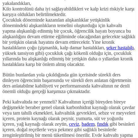
yakalandıkları,
Kilo kontrolünü daha iyi sağlayabildikleri ve kalp krizi riskiyle karşı
karşıya oldukları belirtilmektedir.
Çocukluk döneminde kazanılan alışkanlıklar yetişkinlik
dönemindeki alışkanlıkların temelini oluşturduğu için kahvaltı
yapma alışkanlığı edinmiş bir çocuk, öğrencilik hayatı boyunca bu
alışkanlığını devam ettirme eğiliminde olacağından gelecekte sağlıklı
bir yetişkin olarak hayatını devam ettirecektir. Yine kronik
hastalıkların çoğu (şişmanlık, kalp damar hastalıkları,
şeker hastalığı
,
yüksek tansiyon gibi) çocukluk çağı kökenli olduğu için, çocukluk
yıllarında bu alışkanlığı edinmiş bir yetişkin daha o yıllardan kronik
hastalıklara karşı bir önlem almış olacaktır.
Bütün bunlardan yola çıkıldığında gün içerisinde sürekli ders
dinleyen öğrencinin başarısında ve sürekli ders anlatan öğretmenin
ders anlatabilme kabiliyeti ve performansında kahvaltının ne denli
önemli olduğu gerçeği karşımıza çıkmaktadır.
Peki kahvaltıda ne yenmeli? Kahvaltının içeriği bireyden bireye
değişmekle beraber genel olarak karbonhidrat kaynağı olarak çavdar
veya tam tahıllı ekmekleri, kahvaltılık gevrekleri, sebze ve meyveleri
içeren, protein kaynağı olarak peynir, yumurta, süt ve yoğurdu
içeren, yağ kaynağı olarak zeytin,
ceviz
,
badem
,
fındık
gibi besinleri
içeren, doğal reçellerle veya pekmez gibi sağlıklı besinlerle
zenginleştirilmiş bir menü tüketilmesi önerilir. Evde kahvaltı yapma