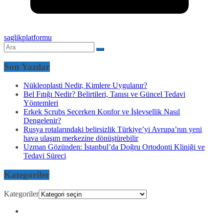
saglikplatformu
Son Yazılar
Nükleoplasti Nedir, Kimlere Uygulanır?
Bel Fıtığı Nedir? Belirtileri, Tanısı ve Güncel Tedavi
Yöntemleri
Erkek Scrubs Seçerken Konfor ve İşlevsellik Nasıl
Dengelenir?
Rusya rotalarındaki belirsizlik Türkiye’yi Avrupa’nın yeni
hava ulaşım merkezine dönüştürebilir
Uzman Gözünden: İstanbul’da Doğru Ortodonti Kliniği ve
Tedavi Süreci
Kategoriler
Kategoriler