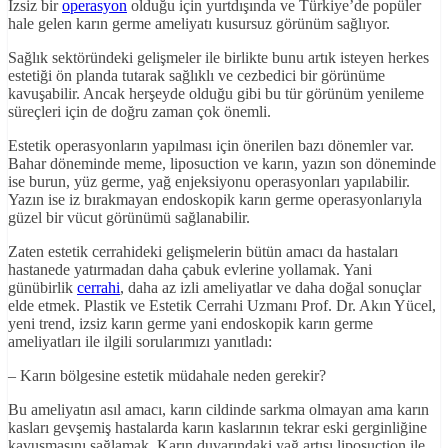
İzsiz bir
operasyon
olduğu için yurtdışında ve Türkiye’de popüler
hale gelen karın germe ameliyatı kusursuz görünüm sağlıyor.
Sağlık sektöründeki gelişmeler ile birlikte bunu artık isteyen herkes
estetiği ön planda tutarak sağlıklı ve cezbedici bir görünüme
kavuşabilir. Ancak herşeyde olduğu gibi bu tür görünüm yenileme
süreçleri için de doğru zaman çok önemli.
Estetik operasyonların yapılması için önerilen bazı dönemler var.
Bahar döneminde meme, liposuction ve karın, yazın son döneminde
ise burun, yüz germe, yağ enjeksiyonu operasyonları yapılabilir.
Yazın ise iz bırakmayan endoskopik karın germe operasyonlarıyla
güzel bir vücut görünümü sağlanabilir.
Zaten estetik cerrahideki gelişmelerin bütün amacı da hastaları
hastanede yatırmadan daha çabuk evlerine yollamak. Yani
günübirlik
cerrahi
, daha az izli ameliyatlar ve daha doğal sonuçlar
elde etmek. Plastik ve Estetik Cerrahi Uzmanı Prof. Dr. Akın Yücel,
yeni trend, izsiz karın germe yani endoskopik karın germe
ameliyatları ile ilgili sorularımızı yanıtladı:
– Karın bölgesine estetik müdahale neden gerekir?
Bu ameliyatın asıl amacı, karın cildinde sarkma olmayan ama karın
kasları gevşemiş hastalarda karın kaslarının tekrar eski gerginliğine
kavuşmasını sağlamak. Karın duvarındaki yağ artışı liposuction ile