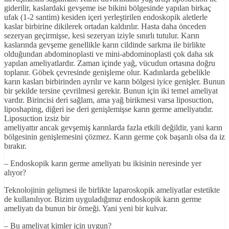
giderilir, kaslardaki gevşeme ise bikini bölgesinde yapılan birkaç
ufak (1-2 santim) kesiden içeri yerleştirilen endoskopik aletlerle
kaslar birbirine dikilerek ortadan kaldırılır. Hasta daha önceden
sezeryan geçirmişse, kesi sezeryan iziyle sınırlı tutulur. Karın
kaslarında gevşeme genellikle karın cildinde sarkma ile birlikte
olduğundan abdominoplasti ve mini-abdominoplasti çok daha sık
yapılan ameliyatlardır. Zaman içinde yağ, vücudun ortasına doğru
toplanır. Göbek çevresinde genişleme olur. Kadınlarda gebelikle
karın kasları birbirinden ayrılır ve karın bölgesi iyice genişler. Bunun
bir şekilde tersine çevrilmesi gerekir. Bunun için iki temel ameliyat
vardır. Birincisi deri sağlam, ama yağ birikmesi varsa liposuction,
liposhaping, diğeri ise deri genişlemişse karın germe ameliyatıdır.
Liposuction izsiz bir
ameliyattır ancak gevşemiş karınlarda fazla etkili değildir, yani karın
bölgesinin genişlemesini çözmez. Karın germe çok başarılı olsa da iz
bırakır.
– Endoskopik karın germe ameliyatı bu ikisinin neresinde yer
alıyor?
Teknolojinin gelişmesi ile birlikte laparoskopik ameliyatlar estetikte
de kullanılıyor. Bizim uyguladığımız endoskopik karın germe
ameliyatı da bunun bir örneği. Yani yeni bir kulvar.
– Bu ameliyat kimler için uygun?