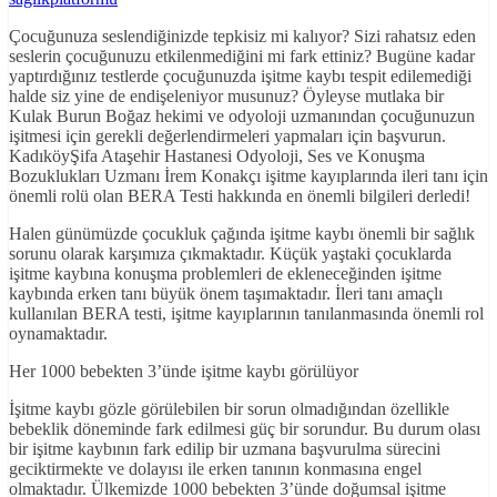
Çocuğunuza seslendiğinizde tepkisiz mi kalıyor? Sizi rahatsız eden
seslerin çocuğunuzu etkilenmediğini mi fark ettiniz? Bugüne kadar
yaptırdığınız testlerde çocuğunuzda işitme kaybı tespit edilemediği
halde siz yine de endişeleniyor musunuz? Öyleyse mutlaka bir
Kulak Burun Boğaz hekimi ve odyoloji uzmanından çocuğunuzun
işitmesi için gerekli değerlendirmeleri yapmaları için başvurun.
KadıköyŞifa Ataşehir Hastanesi Odyoloji, Ses ve Konuşma
Bozuklukları Uzmanı İrem Konakçı işitme kayıplarında ileri tanı için
önemli rolü olan BERA Testi hakkında en önemli bilgileri derledi!
Halen günümüzde çocukluk çağında işitme kaybı önemli bir sağlık
sorunu olarak karşımıza çıkmaktadır. Küçük yaştaki çocuklarda
işitme kaybına konuşma problemleri de ekleneceğinden işitme
kaybında erken tanı büyük önem taşımaktadır. İleri tanı amaçlı
kullanılan BERA testi, işitme kayıplarının tanılanmasında önemli rol
oynamaktadır.
Her 1000 bebekten 3’ünde işitme kaybı görülüyor
İşitme kaybı gözle görülebilen bir sorun olmadığından özellikle
bebeklik döneminde fark edilmesi güç bir sorundur. Bu durum olası
bir işitme kaybının fark edilip bir uzmana başvurulma sürecini
geciktirmekte ve dolayısı ile erken tanının konmasına engel
olmaktadır. Ülkemizde 1000 bebekten 3’ünde doğumsal işitme