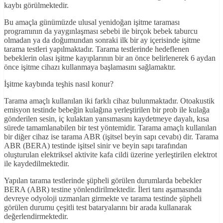
kaybı görülmektedir.
Bu amaçla günümüzde ulusal yenidoğan işitme taraması
programının da yaygınlaşması sebebi ile birçok bebek taburcu
olmadan ya da doğumundan sonraki ilk bir ay içerisinde işitme
tarama testleri yapılmaktadır. Tarama testlerinde hedeflenen
bebeklerin olası işitme kayıplarının bir an önce belirlenerek 6 aydan
önce işitme cihazı kullanmaya başlamasını sağlamaktır.
İşitme kaybında teşhis nasıl konur?
Tarama amaçlı kullanılan iki farklı cihaz bulunmaktadır. Otoakustik
emisyon testinde bebeğin kulağına yerleştirilen bir prob ile kulağa
gönderilen sesin, iç kulaktan yansımasını kaydetmeye dayalı, kısa
sürede tamamlanabilen bir test yöntemidir. Tarama amaçlı kullanılan
bir diğer cihaz ise tarama ABR (işitsel beyin sapı cevabı) dir. Tarama
ABR (BERA) testinde işitsel sinir ve beyin sapı tarafından
oluşturulan elektriksel aktivite kafa cildi üzerine yerleştirilen elektrot
ile kaydedilmektedir.
Yapılan tarama testlerinde şüpheli görülen durumlarda bebekler
BERA (ABR) testine yönlendirilmektedir. İleri tanı aşamasında
devreye odyoloji uzmanları girmekte ve tarama testinde şüpheli
görülen durumu çeşitli test bataryalarını bir arada kullanarak
değerlendirmektedir.