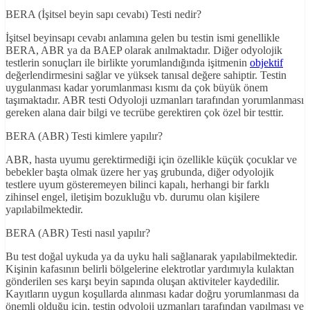
BERA (İşitsel beyin sapı cevabı) Testi nedir?
İşitsel beyinsapı cevabı anlamına gelen bu testin ismi genellikle
BERA, ABR ya da BAEP olarak anılmaktadır. Diğer odyolojik
testlerin sonuçları ile birlikte yorumlandığında işitmenin
objektif
değerlendirmesini sağlar ve yüksek tanısal değere sahiptir. Testin
uygulanması kadar yorumlanması kısmı da çok büyük önem
taşımaktadır. ABR testi Odyoloji uzmanları tarafından yorumlanması
gereken alana dair bilgi ve tecrübe gerektiren çok özel bir testtir.
BERA (ABR) Testi kimlere yapılır?
ABR, hasta uyumu gerektirmediği için özellikle küçük çocuklar ve
bebekler başta olmak üzere her yaş grubunda, diğer odyolojik
testlere uyum gösteremeyen bilinci kapalı, herhangi bir farklı
zihinsel engel, iletişim bozukluğu vb. durumu olan kişilere
yapılabilmektedir.
BERA (ABR) Testi nasıl yapılır?
Bu test doğal uykuda ya da uyku hali sağlanarak yapılabilmektedir.
Kişinin kafasının belirli bölgelerine elektrotlar yardımıyla kulaktan
gönderilen ses karşı beyin sapında oluşan aktiviteler kaydedilir.
Kayıtların uygun koşullarda alınması kadar doğru yorumlanması da
önemli olduğu için, testin odyoloji uzmanları tarafından yapılması ve