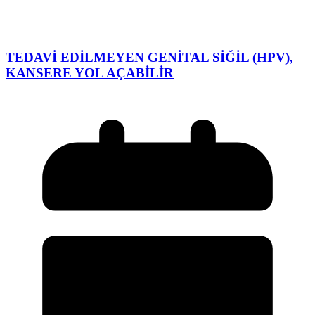
TEDAVİ EDİLMEYEN GENİTAL SİĞİL (HPV),
KANSERE YOL AÇABİLİR