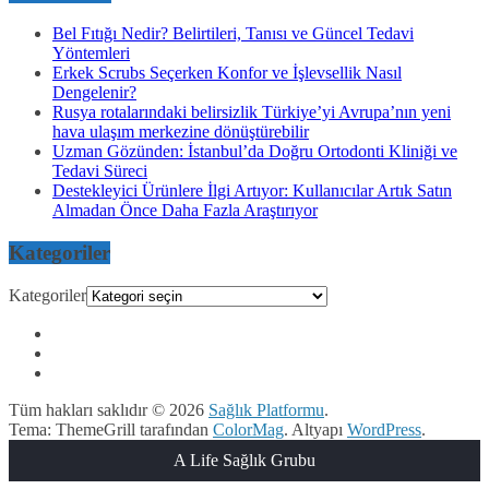
Bel Fıtığı Nedir? Belirtileri, Tanısı ve Güncel Tedavi
Yöntemleri
Erkek Scrubs Seçerken Konfor ve İşlevsellik Nasıl
Dengelenir?
Rusya rotalarındaki belirsizlik Türkiye’yi Avrupa’nın yeni
hava ulaşım merkezine dönüştürebilir
Uzman Gözünden: İstanbul’da Doğru Ortodonti Kliniği ve
Tedavi Süreci
Destekleyici Ürünlere İlgi Artıyor: Kullanıcılar Artık Satın
Almadan Önce Daha Fazla Araştırıyor
Kategoriler
Kategoriler
Tüm hakları saklıdır © 2026
Sağlık Platformu
.
Tema: ThemeGrill tarafından
ColorMag
. Altyapı
WordPress
.
A Life Sağlık Grubu