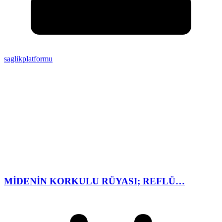
saglikplatformu
MİDENİN KORKULU RÜYASI; REFLÜ…