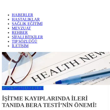
HABERLER
HASTALIKLAR
SAĞLIK EĞİTİMİ
MEVZUAT
REHBER
SİFALI BİTKİLER
TIP SÖZLÜĞÜ
İLETİŞİM
Genel Sağlık
HABERLER
İŞİTME KAYIPLARINDA İLERİ
TANIDA BERA TESTİ’NİN ÖNEMİ!