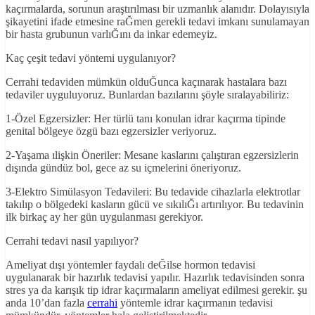
kaçırmalarda, sorunun araştırılması bir uzmanlık alanıdır. Dolayısıyla
şikayetini ifade etmesine raĞmen gerekli tedavi imkanı sunulamayan
bir hasta grubunun varlıĞını da inkar edemeyiz.
Kaç çeşit tedavi yöntemi uygulanıyor?
Cerrahi tedaviden mümkün olduĞunca kaçınarak hastalara bazı
tedaviler uyguluyoruz. Bunlardan bazılarını şöyle sıralayabiliriz:
1-Özel Egzersizler: Her türlü tanı konulan idrar kaçırma tipinde
genital bölgeye özgü bazı egzersizler veriyoruz.
2-Yaşama ılişkin Öneriler: Mesane kaslarını çalıştıran egzersizlerin
dışında gündüz bol, gece az su içmelerini öneriyoruz.
3-Elektro Simülasyon Tedavileri: Bu tedavide cihazlarla elektrotlar
takılıp o bölgedeki kasların gücü ve sıkılıĞı artırılıyor. Bu tedavinin
ilk birkaç ay her gün uygulanması gerekiyor.
Cerrahi tedavi nasıl yapılıyor?
Ameliyat dışı yöntemler faydalı deĞilse hormon tedavisi
uygulanarak bir hazırlık tedavisi yapılır. Hazırlık tedavisinden sonra
stres ya da karışık tip idrar kaçırmaların ameliyat edilmesi gerekir. şu
anda 10’dan fazla
cerrahi
yöntemle idrar kaçırmanın tedavisi