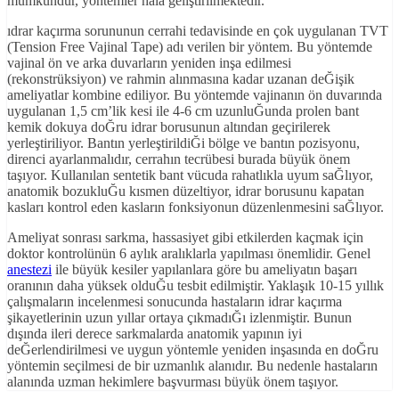
mümkündür, yöntemler hala geliştirilmektedir.
ıdrar kaçırma sorununun cerrahi tedavisinde en çok uygulanan TVT
(Tension Free Vajinal Tape) adı verilen bir yöntem. Bu yöntemde
vajinal ön ve arka duvarların yeniden inşa edilmesi
(rekonstrüksiyon) ve rahmin alınmasına kadar uzanan deĞişik
ameliyatlar kombine ediliyor. Bu yöntemde vajinanın ön duvarında
uygulanan 1,5 cm’lik kesi ile 4-6 cm uzunluĞunda prolen bant
kemik dokuya doĞru idrar borusunun altından geçirilerek
yerleştiriliyor. Bantın yerleştirildiĞi bölge ve bantın pozisyonu,
direnci ayarlanmalıdır, cerrahın tecrübesi burada büyük önem
taşıyor. Kullanılan sentetik bant vücuda rahatlıkla uyum saĞlıyor,
anatomik bozukluĞu kısmen düzeltiyor, idrar borusunu kapatan
kasları kontrol eden kasların fonksiyonun düzenlenmesini saĞlıyor.
Ameliyat sonrası sarkma, hassasiyet gibi etkilerden kaçmak için
doktor kontrolünün 6 aylık aralıklarla yapılması önemlidir. Genel
anestezi
ile büyük kesiler yapılanlara göre bu ameliyatın başarı
oranının daha yüksek olduĞu tesbit edilmiştir. Yaklaşık 10-15 yıllık
çalışmaların incelenmesi sonucunda hastaların idrar kaçırma
şikayetlerinin uzun yıllar ortaya çıkmadıĞı izlenmiştir. Bunun
dışında ileri derece sarkmalarda anatomik yapının iyi
deĞerlendirilmesi ve uygun yöntemle yeniden inşasında en doĞru
yöntemin seçilmesi de bir uzmanlık alanıdır. Bu nedenle hastaların
alanında uzman hekimlere başvurması büyük önem taşıyor.