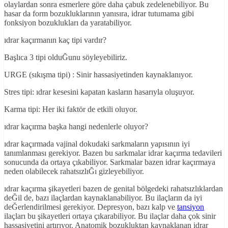
olaylardan sonra esmerlere göre daha çabuk zedelenebiliyor. Bu
hasar da form bozukluklarının yanısıra, idrar tutumama gibi
fonksiyon bozuklukları da yaratabiliyor.
ıdrar kaçırmanın kaç tipi vardır?
Başlıca 3 tipi olduĞunu söyleyebiliriz.
URGE (sıkışma tipi) : Sinir hassasiyetinden kaynaklanıyor.
Stres tipi: ıdrar kesesini kapatan kasların hasarıyla oluşuyor.
Karma tipi: Her iki faktör de etkili oluyor.
ıdrar kaçırma başka hangi nedenlerle oluyor?
ıdrar kaçırmada vajinal dokudaki sarkmaların yapısının iyi
tanımlanması gerekiyor. Bazen bu sarkmalar idrar kaçırma tedavileri
sonucunda da ortaya çıkabiliyor. Sarkmalar bazen idrar kaçırmaya
neden olabilecek rahatsızlıĞı gizleyebiliyor.
ıdrar kaçırma şikayetleri bazen de genital bölgedeki rahatsızlıklardan
deĞil de, bazı ilaçlardan kaynaklanabiliyor. Bu ilaçların da iyi
deĞerlendirilmesi gerekiyor. Depresyon, bazı kalp ve
tansiyon
ilaçları bu şikayetleri ortaya çıkarabiliyor. Bu ilaçlar daha çok sinir
hassasiyetini artırıyor. Anatomik bozukluktan kaynaklanan idrar