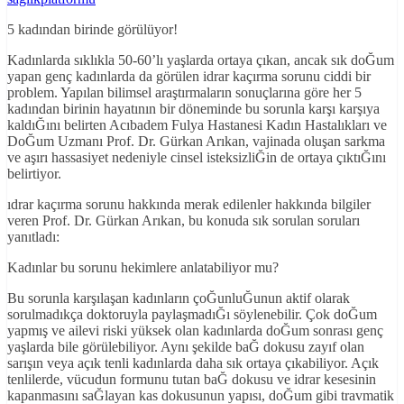
5 kadından birinde görülüyor!
Kadınlarda sıklıkla 50-60’lı yaşlarda ortaya çıkan, ancak sık doĞum
yapan genç kadınlarda da görülen idrar kaçırma sorunu ciddi bir
problem. Yapılan bilimsel araştırmaların sonuçlarına göre her 5
kadından birinin hayatının bir döneminde bu sorunla karşı karşıya
kaldıĞını belirten Acıbadem Fulya Hastanesi Kadın Hastalıkları ve
DoĞum Uzmanı Prof. Dr. Gürkan Arıkan, vajinada oluşan sarkma
ve aşırı hassasiyet nedeniyle cinsel isteksizliĞin de ortaya çıktıĞını
belirtiyor.
ıdrar kaçırma sorunu hakkında merak edilenler hakkında bilgiler
veren Prof. Dr. Gürkan Arıkan, bu konuda sık sorulan soruları
yanıtladı:
Kadınlar bu sorunu hekimlere anlatabiliyor mu?
Bu sorunla karşılaşan kadınların çoĞunluĞunun aktif olarak
sorulmadıkça doktoruyla paylaşmadıĞı söylenebilir. Çok doĞum
yapmış ve ailevi riski yüksek olan kadınlarda doĞum sonrası genç
yaşlarda bile görülebiliyor. Aynı şekilde baĞ dokusu zayıf olan
sarışın veya açık tenli kadınlarda daha sık ortaya çıkabiliyor. Açık
tenlilerde, vücudun formunu tutan baĞ dokusu ve idrar kesesinin
kapanmasını saĞlayan kas dokusunun yapısı, doĞum gibi travmatik