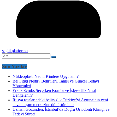
saglikplatformu
Son Yazılar
Nükleoplasti Nedir, Kimlere Uygulanır?
Bel Fıtığı Nedir? Belirtileri, Tanısı ve Güncel Tedavi
Yöntemleri
Erkek Scrubs Seçerken Konfor ve İşlevsellik Nasıl
Dengelenir?
Rusya rotalarındaki belirsizlik Türkiye’yi Avrupa’nın yeni
hava ulaşım merkezine dönüştürebilir
Uzman Gözünden: İstanbul’da Doğru Ortodonti Kliniği ve
Tedavi Süreci