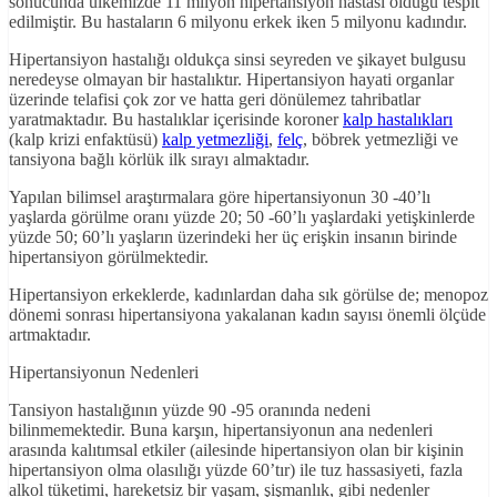
sonucunda ülkemizde 11 milyon hipertansiyon hastası olduğu tespit
edilmiştir. Bu hastaların 6 milyonu erkek iken 5 milyonu kadındır.
Hipertansiyon hastalığı oldukça sinsi seyreden ve şikayet bulgusu
neredeyse olmayan bir hastalıktır. Hipertansiyon hayati organlar
üzerinde telafisi çok zor ve hatta geri dönülemez tahribatlar
yaratmaktadır. Bu hastalıklar içerisinde koroner
kalp hastalıkları
(kalp krizi enfaktüsü)
kalp yetmezliği
,
felç
, böbrek yetmezliği ve
tansiyona bağlı körlük ilk sırayı almaktadır.
Yapılan bilimsel araştırmalara göre hipertansiyonun 30 -40’lı
yaşlarda görülme oranı yüzde 20; 50 -60’lı yaşlardaki yetişkinlerde
yüzde 50; 60’lı yaşların üzerindeki her üç erişkin insanın birinde
hipertansiyon görülmektedir.
Hipertansiyon erkeklerde, kadınlardan daha sık görülse de; menopoz
dönemi sonrası hipertansiyona yakalanan kadın sayısı önemli ölçüde
artmaktadır.
Hipertansiyonun Nedenleri
Tansiyon hastalığının yüzde 90 -95 oranında nedeni
bilinmemektedir. Buna karşın, hipertansiyonun ana nedenleri
arasında kalıtımsal etkiler (ailesinde hipertansiyon olan bir kişinin
hipertansiyon olma olasılığı yüzde 60’tır) ile tuz hassasiyeti, fazla
alkol tüketimi, hareketsiz bir yaşam, şişmanlık, gibi nedenler