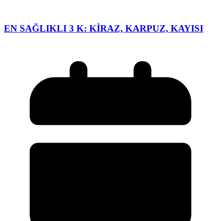
EN SAĞLIKLI 3 K: KİRAZ, KARPUZ, KAYISI