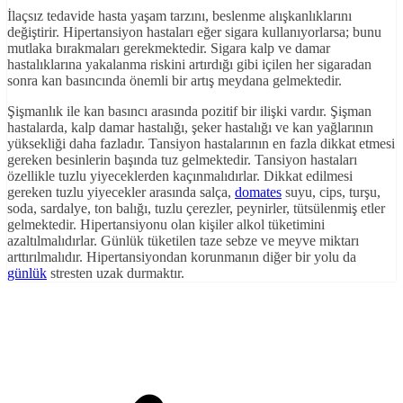
İlaçsız tedavide hasta yaşam tarzını, beslenme alışkanlıklarını
değiştirir. Hipertansiyon hastaları eğer sigara kullanıyorlarsa; bunu
mutlaka bırakmaları gerekmektedir. Sigara kalp ve damar
hastalıklarına yakalanma riskini artırdığı gibi içilen her sigaradan
sonra kan basıncında önemli bir artış meydana gelmektedir.
Şişmanlık ile kan basıncı arasında pozitif bir ilişki vardır. Şişman
hastalarda, kalp damar hastalığı, şeker hastalığı ve kan yağlarının
yüksekliği daha fazladır. Tansiyon hastalarının en fazla dikkat etmesi
gereken besinlerin başında tuz gelmektedir. Tansiyon hastaları
özellikle tuzlu yiyeceklerden kaçınmalıdırlar. Dikkat edilmesi
gereken tuzlu yiyecekler arasında salça,
domates
suyu, cips, turşu,
soda, sardalye, ton balığı, tuzlu çerezler, peynirler, tütsülenmiş etler
gelmektedir. Hipertansiyonu olan kişiler alkol tüketimini
azaltılmalıdırlar. Günlük tüketilen taze sebze ve meyve miktarı
arttırılmalıdır. Hipertansiyondan korunmanın diğer bir yolu da
günlük
stresten uzak durmaktır.