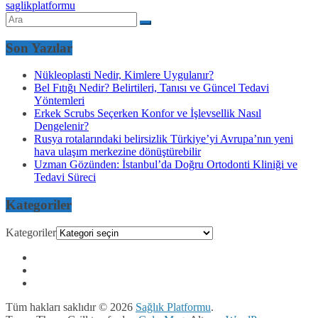
saglikplatformu
Son Yazılar
Nükleoplasti Nedir, Kimlere Uygulanır?
Bel Fıtığı Nedir? Belirtileri, Tanısı ve Güncel Tedavi
Yöntemleri
Erkek Scrubs Seçerken Konfor ve İşlevsellik Nasıl
Dengelenir?
Rusya rotalarındaki belirsizlik Türkiye’yi Avrupa’nın yeni
hava ulaşım merkezine dönüştürebilir
Uzman Gözünden: İstanbul’da Doğru Ortodonti Kliniği ve
Tedavi Süreci
Kategoriler
Kategoriler
Tüm hakları saklıdır © 2026
Sağlık Platformu
.