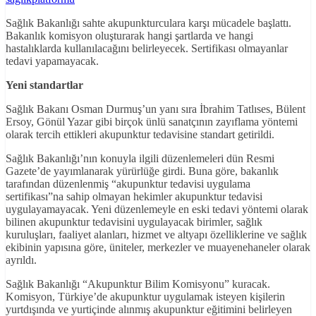
Sağlık Bakanlığı sahte akupunkturculara karşı mücadele başlattı.
Bakanlık komisyon oluşturarak hangi şartlarda ve hangi
hastalıklarda kullanılacağını belirleyecek. Sertifikası olmayanlar
tedavi yapamayacak.
Yeni standartlar
Sağlık Bakanı Osman Durmuş’un yanı sıra İbrahim Tatlıses, Bülent
Ersoy, Gönül Yazar gibi birçok ünlü sanatçının zayıflama yöntemi
olarak tercih ettikleri akupunktur tedavisine standart getirildi.
Sağlık Bakanlığı’nın konuyla ilgili düzenlemeleri dün Resmi
Gazete’de yayımlanarak yürürlüğe girdi. Buna göre, bakanlık
tarafından düzenlenmiş “akupunktur tedavisi uygulama
sertifikası”na sahip olmayan hekimler akupunktur tedavisi
uygulayamayacak. Yeni düzenlemeyle en eski tedavi yöntemi olarak
bilinen akupunktur tedavisini uygulayacak birimler, sağlık
kuruluşları, faaliyet alanları, hizmet ve altyapı özelliklerine ve sağlık
ekibinin yapısına göre, üniteler, merkezler ve muayenehaneler olarak
ayrıldı.
Sağlık Bakanlığı “Akupunktur Bilim Komisyonu” kuracak.
Komisyon, Türkiye’de akupunktur uygulamak isteyen kişilerin
yurtdışında ve yurtiçinde alınmış akupunktur eğitimini belirleyen