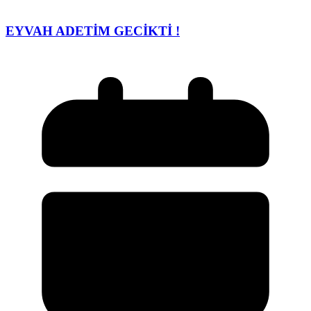
EYVAH ADETİM GECİKTİ !