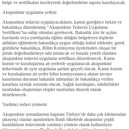
belge ve sertifikaları inceleyerek değerlendirme raporu hazırlayacak.
Akupunktur uygulama yetkisi
Akupunktur tedavisi uygulayacakların, kanun gereğince hekim ve
bakanlıkça düzenlenmiş “Akupunktur Tedavisi Uygulama
Sertifikası”na sahip olmaları gerekecek. Bakanlık izni ile açılan
kurslarda veya yurtdışında eğitim aldığını belgeleyen kişilerin
aldıkları eğitimlerin bakanlıkça uygun olduğu kabul edilenler, gerek
görülürse bakanlıkça, Bilim Komisyonu üyelerinden oluşan bir
jüride değerlendirmeye tabi tutulacak ve burada yeterli olanlara
akupunktur tedavisi uygulama sertifikası düzenlenecek. Kamu
kurum ve kuruluşlarına ait yerlerde uygulanacak akupunktur
tedavisinde de aynı uygulama şartları geçerli olacak. Kamu kurum
ve kuruluşlarına ait yerler bilim komisyonunca alınan tavsiye
kararlarına dayanan bakanlık talimatları ile bakanlıkça verilen
kararlara uymak zorunda olacak. Sağlık kuruluşları, müdürlükler
tarafından oluşturulan ekipler tarafından düzenli olarak
denetlenecek.
Yardımcı tedavi yöntemi
Akupunktur uzmanlarının kapısını Türkiye’de daha çok kilolarından
şikayetçi olanlar aşındırırken Batılı ülkelerde akupuntur çeşitli
hastalıkların tedavisinde yardımcı yöntem olarak kullanılıyor.