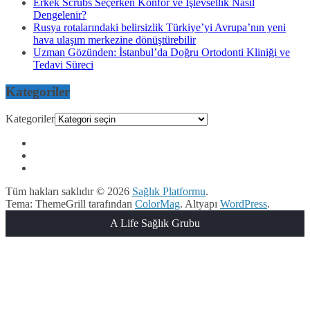
Erkek Scrubs Seçerken Konfor ve İşlevsellik Nasıl
Dengelenir?
Rusya rotalarındaki belirsizlik Türkiye’yi Avrupa’nın yeni
hava ulaşım merkezine dönüştürebilir
Uzman Gözünden: İstanbul’da Doğru Ortodonti Kliniği ve
Tedavi Süreci
Kategoriler
Kategoriler
Tüm hakları saklıdır © 2026
Sağlık Platformu
.
Tema: ThemeGrill tarafından
ColorMag
. Altyapı
WordPress
.
A Life Sağlık Grubu