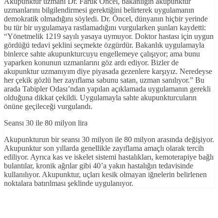
Akupunktur uzmanı Dr. Faruk Öncel, bakanlığın akupunktur
uzmanlarını bilgilendirmesi gerektiğini belirterek uygulamanın
demokratik olmadığını söyledi. Dr. Öncel, dünyanın hiçbir yerinde
bu tür bir uygulamaya rastlamadığını vurgularken şunları kaydetti:
“Yönetmelik 1219 sayılı yasaya uymuyor. Doktor hastası için uygun
gördüğü tedavi şeklini seçmekte özgürdür. Bakanlık uygulamayla
binlerce sahte akupunkturcuyu engellemeye çalışıyor; ama bunu
yaparken konunun uzmanlarını göz ardı ediyor. Bizler de
akupunktur uzmanıyım diye piyasada gezenlere karşıyız. Neredeyse
her çekik gözlü her zayıflama sabunu satan, uzman sanılıyor.” Bu
arada Tabipler Odası’ndan yapılan açıklamada uygulamanın gerekli
olduğuna dikkat çekildi. Uygulamayla sahte akupunkturcuların
önüne geçileceği vurgulandı.
Seansı 30 ile 80 milyon lira
Akupunkturun bir seansı 30 milyon ile 80 milyon arasında değişiyor.
Akupunktur son yıllarda genellikle zayıflama amaçlı olarak tercih
ediliyor. Ayrıca kas ve iskelet sistemi hastalıkları, kemoterapiye bağlı
bulantılar, kronik ağrılar gibi 40’a yakın hastalığın tedavisinde
kullanılıyor. Akupunktur, uçları kesik olmayan iğnelerin belirlenen
noktalara batırılması şeklinde uygulanıyor.