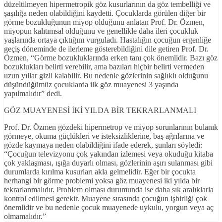
düzeltilmeyen hipermetropik göz kusurlarının da göz tembelliği ve
şaşılığa neden olabildiğini kaydetti. Çocuklarda görülen diğer bir
görme bozukluğunun miyop olduğunu anlatan Prof. Dr. Özmen,
miyopun kalıtımsal olduğunu ve genellikle daha ileri çocukluk
yaşlarında ortaya çıktığını vurguladı. Hastalığın çocuğun ergenliğe
geçiş döneminde de ilerleme gösterebildiğini dile getiren Prof. Dr.
Özmen, “Görme bozukluklarında erken tanı çok önemlidir. Bazı göz
bozuklukları belirti verebilir, ama bazıları hiçbir belirti vermeden
uzun yıllar gizli kalabilir. Bu nedenle gözlerinin sağlıklı olduğunu
düşündüğümüz çocuklarda ilk göz muayenesi 3 yaşında
yapılmalıdır” dedi.
GÖZ MUAYENESİ İKİ YILDA BİR TEKRARLANMALI
Prof. Dr. Özmen gözdeki hipermetrop ve miyop sorunlarının bulanık
görmeye, okuma güçlükleri ve isteksizliklerine, baş ağrılarına ve
gözde kaymaya neden olabildiğini ifade ederek, şunları söyledi:
“Çocuğun televizyonu çok yakından izlemesi veya okuduğu kitaba
çok yaklaşması, ışığa duyarlı olması, gözlerinin aşırı sulanması gibi
durumlarda kırılma kusurları akla gelmelidir. Eğer bir çocukta
herhangi bir görme problemi yoksa göz muayenesi iki yılda bir
tekrarlanmalıdır. Problem olması durumunda ise daha sık aralıklarla
kontrol edilmesi gerekir. Muayene sırasında çocuğun işbirliği çok
önemlidir ve bu nedenle çocuk muayenede uykulu, yorgun veya aç
olmamalıdır.”