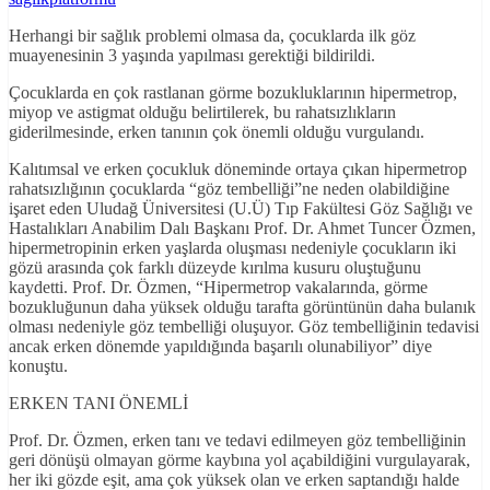
Herhangi bir sağlık problemi olmasa da, çocuklarda ilk göz
muayenesinin 3 yaşında yapılması gerektiği bildirildi.
Çocuklarda en çok rastlanan görme bozukluklarının hipermetrop,
miyop ve astigmat olduğu belirtilerek, bu rahatsızlıkların
giderilmesinde, erken tanının çok önemli olduğu vurgulandı.
Kalıtımsal ve erken çocukluk döneminde ortaya çıkan hipermetrop
rahatsızlığının çocuklarda “göz tembelliği”ne neden olabildiğine
işaret eden Uludağ Üniversitesi (U.Ü) Tıp Fakültesi Göz Sağlığı ve
Hastalıkları Anabilim Dalı Başkanı Prof. Dr. Ahmet Tuncer Özmen,
hipermetropinin erken yaşlarda oluşması nedeniyle çocukların iki
gözü arasında çok farklı düzeyde kırılma kusuru oluştuğunu
kaydetti. Prof. Dr. Özmen, “Hipermetrop vakalarında, görme
bozukluğunun daha yüksek olduğu tarafta görüntünün daha bulanık
olması nedeniyle göz tembelliği oluşuyor. Göz tembelliğinin tedavisi
ancak erken dönemde yapıldığında başarılı olunabiliyor” diye
konuştu.
ERKEN TANI ÖNEMLİ
Prof. Dr. Özmen, erken tanı ve tedavi edilmeyen göz tembelliğinin
geri dönüşü olmayan görme kaybına yol açabildiğini vurgulayarak,
her iki gözde eşit, ama çok yüksek olan ve erken saptandığı halde