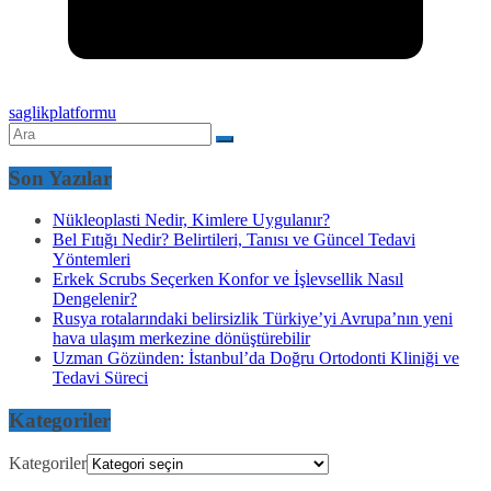
saglikplatformu
Son Yazılar
Nükleoplasti Nedir, Kimlere Uygulanır?
Bel Fıtığı Nedir? Belirtileri, Tanısı ve Güncel Tedavi
Yöntemleri
Erkek Scrubs Seçerken Konfor ve İşlevsellik Nasıl
Dengelenir?
Rusya rotalarındaki belirsizlik Türkiye’yi Avrupa’nın yeni
hava ulaşım merkezine dönüştürebilir
Uzman Gözünden: İstanbul’da Doğru Ortodonti Kliniği ve
Tedavi Süreci
Kategoriler
Kategoriler