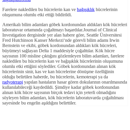
Farelere nakledilen bu hücrelerin kan ve
bağışıklık
hücrelerinin
oluşumuna olumlu etki ettiği bildirildi.
Amerikalı bilim adamları göbek kordonundan aldıkları kök hücreleri
laboratuvar ortamında çoğaltmayı başardılar.Journal of Clinical
Investigation dergisinde yer alan habere göre, Seattle Üniversitesi
Fred Hutchinson Kanser Merkezi‘nde görevli bilim adamı Irwin
Bernstein ve ekibi, göbek kordonundan aldıkları kök hücreleri,
büyümeyi sağlayan Delta 1 maddesiyle çoğalttılar. Kök hücre
sayısının 100 misline çıktığını gözlemleyen bilim adamları, farelere
nakledilen bu hücrelerin kan ve bağışıklık hücrelerinin oluşumuna
olumlu etki ettiğini söylediler. Göbek kordonundan alınan kök
hücrelerinin sinir, kas ve kan hücrelerine dönüşme özelliğinin
olduğu belirtilen haberde, bu hücrelerin, kemoterapi ya da
radyoterapi
yapılan hastaların hasar gören dokularının onarılmasında
kullanılabileceği kaydedildi. Şimdiye kadar göbek kordonundan
alınan kök hücre sayısının birçok tedavi için yeterli olmadığını
söyleyen bilim adamları, kök hücrelerin laboratuvarda çoğaltılması
sayesinde bu engelin aşıldığını belirttiler.