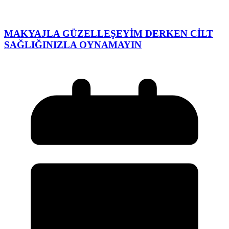
MAKYAJLA GÜZELLEŞEYİM DERKEN CİLT
SAĞLIĞINIZLA OYNAMAYIN