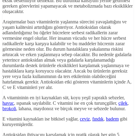
eksik besleniliyor demektir. Bu durumda kalsiyum yerine getirmesi
gereken görevlerini yapamayacak ve metabolizmada bazı eksiklikler
oluşacaktır.
Araştırmalar bazı vitaminlerin yaşlanma sürecini yavaşlattığını ve
yaşam kalitesini artırdığını gösteriyor. Antioksidan olarak
adlandırdığımız bu öğeler hücrelere serbest radikallerin zarar
vermesine engel olurlar. Her insanın vücudu ve her hücre serbest
radikallerle karşı karşıya kalabilir ve bu maddeler hücrenin zarar
görmesine neden olur. Bu durum hastalıklara yakalanma riskini
artıracak ve erken yaşlanmaya sebep olacaktır. Bu nedenle gıdalarla
yeterince antioksidan almak veya gıdalarla karşılanamadığı
durumlarda destek ürünlerle eksiklikleri karşılamak yaşlanmaya ve
hastalıklara karşı koruyucu olacaktır. Ancak bu ürünlerin gereksiz
yere veya fazla kullanımının da ters etkilerinin olabileceğini
hatırlatmak gerekir. Antioksidan etki gösteren vitaminlerin içinde A,
C ve E vitaminleri yer alır.
A vitamininin en iyi kaynakları süt, koyu yeşil yapraklı sebzeler,
havuç
, ıspanak sayılabilir. C vitamini ise en çok turunçgiller,
çilek
,
brokoli
, lahana, maydonoz ve birçok meyve ve sebzede bulunur.
E vitamini kaynakları ise bitkisel yağlar,
ceviz
,
fındık
,
badem
gibi
kuruyemişlerdir.
Antioksidan ihtiyacını karşılamak için pratik olarak her gün 5