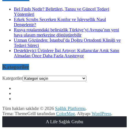
Bel Fıtığı Nedir? Belirtileri, Tanısı ve Güncel Tedavi
Yöntemleri
Erkek Scrubs Seçerken Konfor ve İşlevsellik Nasıl
Dengelenir?
Rusya rotalarındaki belirsizlik Türkiye’yi Avrupa’nın yeni
hava ulaşım merkezine dönüştürebilir
Uzman Gözünden: İstanbul’da Doğru Ortodonti Kliniği ve
Tedavi Süreci
Destekleyici Ürünlere İlgi Artıyor: Kullanıcılar Artık Satın
Almadan Önce Daha Fazla Araştırıyor
Kategoriler
Kategoriler
Tüm hakları saklıdır © 2026
Sağlık Platformu
.
Tema: ThemeGrill tarafından
ColorMag
. Altyapı
WordPress
.
A Life Sağlık Grubu