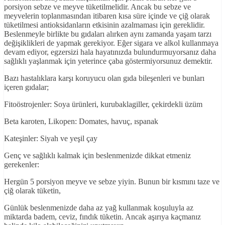
porsiyon sebze ve meyve tüketilmelidir. Ancak bu sebze ve
meyvelerin toplanmasından itibaren kısa süre içinde ve çiğ olarak
tüketilmesi antioksidanların etkisinin azalmaması için gereklidir.
Beslenmeyle birlikte bu gıdaları alırken aynı zamanda yaşam tarzı
değişiklikleri de yapmak gerekiyor. Eğer sigara ve alkol kullanmaya
devam ediyor, egzersizi hala hayatınızda bulundurmuyorsanız daha
sağlıklı yaşlanmak için yeterince çaba göstermiyorsunuz demektir.
Bazı hastalıklara karşı koruyucu olan gıda bileşenleri ve bunları
içeren gıdalar;
Fitoöstrojenler: Soya ürünleri, kurubaklagiller, çekirdekli üzüm
Beta karoten, Likopen: Domates, havuç, ıspanak
Kateşinler: Siyah ve yeşil çay
Genç ve sağlıklı kalmak için beslenmenizde dikkat etmeniz
gerekenler:
Hergün 5 porsiyon meyve ve sebze yiyin. Bunun bir kısmını taze ve
çiğ olarak tüketin,
Günlük beslenmenizde daha az yağ kullanmak koşuluyla az
miktarda badem, ceviz, fındık tüketin. Ancak aşırıya kaçmanız