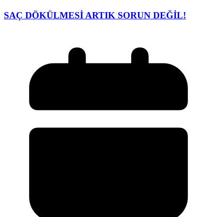
SAÇ DÖKÜLMESİ ARTIK SORUN DEĞİL!