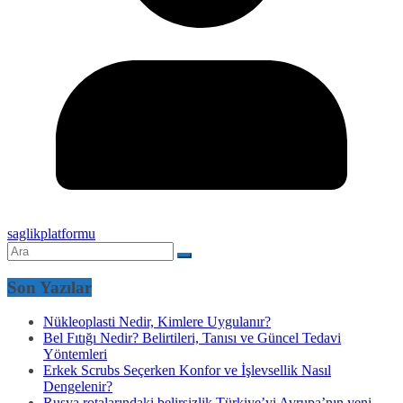
saglikplatformu
Son Yazılar
Nükleoplasti Nedir, Kimlere Uygulanır?
Bel Fıtığı Nedir? Belirtileri, Tanısı ve Güncel Tedavi
Yöntemleri
Erkek Scrubs Seçerken Konfor ve İşlevsellik Nasıl
Dengelenir?
Rusya rotalarındaki belirsizlik Türkiye’yi Avrupa’nın yeni