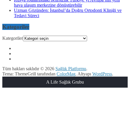
hava ulaşım merkezine dönüştürebilir
Uzman Gözünden: İstanbul’da Doğru Ortodonti Kliniği ve
Tedavi Süreci
Kategoriler
Kategoriler
Tüm hakları saklıdır © 2026
Sağlık Platformu
.
Tema: ThemeGrill tarafından
ColorMag
. Altyapı
WordPress
.
A Life Sağlık Grubu