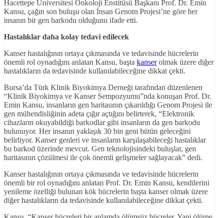
Hacettepe Üniversitesi Onkoloji Enstitüsü Başkanı Prof. Dr. Emin
Kansu, çağın son buluşu olan İnsan Genom Projesi’ne göre her
insanın bir gen barkodu olduğunu ifade etti.
Hastalıklar daha kolay tedavi edilecek
Kanser hastalığının ortaya çıkmasında ve tedavisinde hücrelerin
önemli rol oynadığını anlatan Kansu, başta
kanser
olmak üzere diğer
hastalıkların da tedavisinde kullanılabileceğine dikkat çekti.
Bursa’da Türk Klinik Biyokimya Derneği tarafından düzenlenen
“Klinik Biyokimya ve Kanser Sempozyumu”nda konuşan Prof. Dr.
Emin Kansu, insanların gen haritasının çıkarıldığı Genom Projesi ile
gen mühendisliğinin adeta çığır açtığını belirterek, “Elektronik
cihazların okuyabildiği barkodlar gibi insanların da gen barkodu
bulunuyor. Her insanın yaklaşık 30 bin geni bütün geleceğini
belirliyor. Kanser genleri ve insanların karşılaşabileceği hastalıklar
bu barkod üzerinde mevcut. Gen teknolojisindeki buluşlar, gen
haritasının çözülmesi ile çok önemli gelişmeler sağlayacak” dedi.
Kanser hastalığının ortaya çıkmasında ve tedavisinde hücrelerin
önemli bir rol oynadığını anlatan Prof. Dr. Emin Kansu, kendilerini
yenileme özelliği bulunan kök hücrelerin başta kanser olmak üzere
diğer hastalıkların da tedavisinde kullanılabileceğine dikkat çekti.
Kansu, “Kanser hücreleri bir anlamda ölümsüz hücreler. Yani ölüme