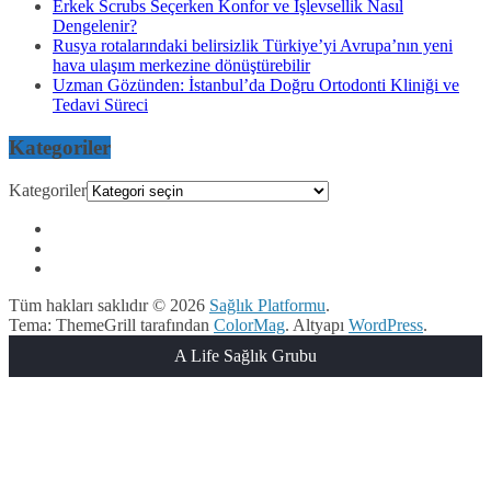
Erkek Scrubs Seçerken Konfor ve İşlevsellik Nasıl
Dengelenir?
Rusya rotalarındaki belirsizlik Türkiye’yi Avrupa’nın yeni
hava ulaşım merkezine dönüştürebilir
Uzman Gözünden: İstanbul’da Doğru Ortodonti Kliniği ve
Tedavi Süreci
Kategoriler
Kategoriler
Tüm hakları saklıdır © 2026
Sağlık Platformu
.
Tema: ThemeGrill tarafından
ColorMag
. Altyapı
WordPress
.
A Life Sağlık Grubu