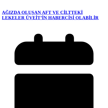
AĞIZDA OLUŞAN AFT VE CİLTTEKİ
LEKELER ÜVEİT’İN HABERCİSİ OLABİLİR