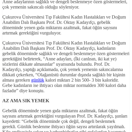
Anne adaylarının sağlıklı ve dengeli beslenmeye özen göstermeleri,
çok yemenin sakıncalı olduğu söyleniyor.
Çukurova Üniversitesi Tıp Fakültesi Kadın Hastalıkları ve Doğum
Anabilim Dalı Başkanı Prof. Dr. Oktay Kadayıfçı, gebelik
döneminde yenen gıda miktarını azaltmak, fakat öğün sayısını
artırmak gerektiğini vurguluyor.
Çukurova Üniversitesi Tıp Fakültesi Kadın Hastalıkları ve Doğum
Anabilim Dalı Başkanı Prof. Dr. Oktay Kadayıfçı, kadınların
gebelik döneminde sağlıklı ve dengeli beslenmeye özen göstermeleri
gerektiğini belirterek, “Anne adayları, (İki canlısın, iki kat ye)
sözlerini dikkate almasınlar” uyarısında bulundu. Prof. Dr.
Kadayıfçı, yaptığı açıklamada, çok yemek yemenin sakıncalarına
dikkati çekerken, “Olağanüstü durumlar dışında sağlıklı bir kişinin
alması gereken
günlük
kalori miktarı 2 bin 500- 3 bin kaloridir.
Gebe kadınların ise ihtiyacı olan miktar normalden 300 kalori daha
fazladır” diye konuştu.
AZ AMA SIK YEMEK
Gebelik döneminde yenen gıda miktarını azaltmak, fakat öğün
sayısını artırmak gerektiğini vurgulayan Prof. Dr. Kadayıfçı, şunları
kayedetti: “Gebelik döneminde çok değil, dengeli beslenmek
gerekli. Günlük beslenme ihtiyacı öğün sayısı artırılarak yayılmalı.
Kilo endişesiyle şeker ve karbonhidratlar gibi gıdalardan kaçınmak